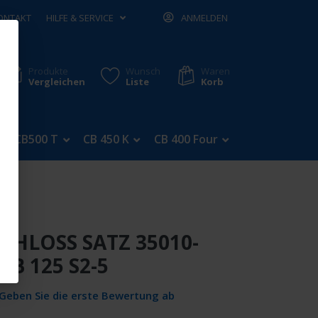
ONTAKT
HILFE & SERVICE
ANMELDEN
Produkte
Wunsch
Waren
Vergleichen
Liste
Korb
CB500 T
CB 450 K
CB 400 Four
CB 350 Four
CHLOSS SATZ 35010-
CB 125 S2-5
Geben Sie die erste Bewertung ab