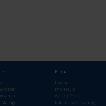
ce
Firma
kt
Über uns
ndkosten
Impressum
ngsarten
Widerrufsrecht
e Manager
Datenschutzerklärung