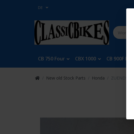
DE
CB 750 Four
CBX 1000
CB 900F Bol
New old Stock Parts
Honda
ZUENDSCHL