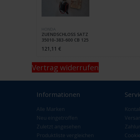
HONDA
ZUENDSCHLOSS SATZ
35010-383-600 CB 125
S2-5
121,11 €
Vertrag widerrufen
Informationen
Servi
Alle Marken
Konta
Neu eingetroffen
Versa
Zuletzt angesehen
Zahlu
Produktliste vergleichen
Cooki