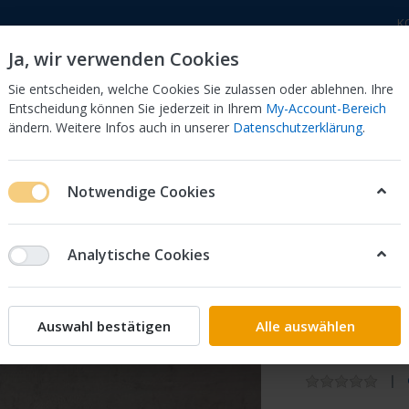
K
Ja, wir verwenden Cookies
Sie entscheiden, welche Cookies Sie zulassen oder ablehnen. Ihre
Entscheidung können Sie jederzeit in Ihrem
My-Account-Bereich
ändern. Weitere Infos auch in unserer
Datenschutzerklärung
.
 Dor
CB 750 KZ 750F Bol Dor
CB 500 Four, 550 Four
Notwendige Cookies
OSS SATZ 35010-383-600 CB 125 S2-5
Analytische Cookies
Honda
ZUENDS
Auswahl bestätigen
Alle auswählen
383-600 