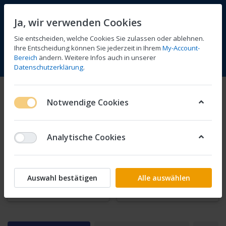
Ja, wir verwenden Cookies
Sie entscheiden, welche Cookies Sie zulassen oder ablehnen.
Ihre Entscheidung können Sie jederzeit in Ihrem
My-Account-
Bereich
ändern. Weitere Infos auch in unserer
Vergleichen
Wunschliste
Warenkorb
Menü
Anmelden
Datenschutzerklärung
.
Werkstatthandbücher
Notwendige Cookies
1-24
von
409
Analytische Cookies
-250ccm
-550ccm
Auswahl bestätigen
Alle auswählen
-750ccm
über 750ccm