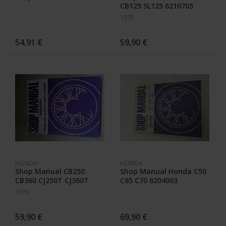
CB125 SL125 6210705
1975
54,91 €
59,90 €
HONDA
HONDA
Shop Manual CB250
Shop Manual Honda C50
CB360 CJ250T CJ360T
C65 C70 6204003
6136906
1976
59,90 €
69,90 €