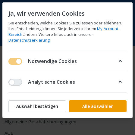
Ja, wir verwenden Cookies
Sie entscheiden, welche Cookies Sie zulassen oder ablehnen.
Ihre Entscheidung können Sie jederzeit in Ihrem
My-Account-
Bereich
ändern. Weitere Infos auch in unserer
Vergleichen
Wunschliste
Warenkorb
Menü
Anmelden
Datenschutzerklärung
.
AGB
Notwendige Cookies
Allgemeine Geschäftsbedingungen
Analytische Cookies
AGB
Unsere allgemeinen Geschäftsbedingungen sind mit
Auswahl bestätigen
Alle auswählen
Absenden Ihrer Bestellung verbindlich.
Allgemeine Geschäftsbedingungen
AGB