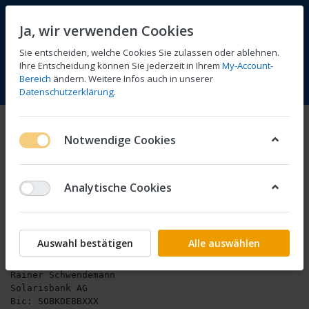
Ja, wir verwenden Cookies
Sie entscheiden, welche Cookies Sie zulassen oder ablehnen.
Ihre Entscheidung können Sie jederzeit in Ihrem
My-Account-
Bereich
ändern. Weitere Infos auch in unserer
Vergleichen
Wunschliste
Warenkorb
Menü
Anmelden
Datenschutzerklärung
.
Zahlungsarten
Notwendige Cookies
Zahlarten
Analytische Cookies
Vorkasse
Versand der Bestellung erfolgt nach Eingang des
Rechnungsbetrags auf unser Konto.
Auswahl bestätigen
Alle auswählen
Bankverbindung: 

Rainer Schwendemann 

Solarisbank AG

Bic: SOBKDEBBXXX
