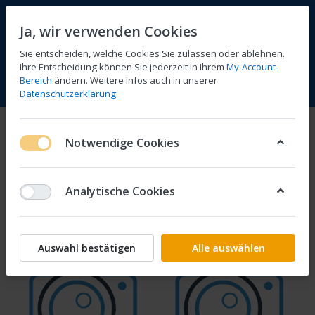
Ja, wir verwenden Cookies
Sie entscheiden, welche Cookies Sie zulassen oder ablehnen.
Ihre Entscheidung können Sie jederzeit in Ihrem
My-Account-
Bereich
ändern. Weitere Infos auch in unserer
Vergleichen
Wunschliste
Warenkorb
Menü
Anmelden
Datenschutzerklärung
.
Motorblock, Getriebe
Notwendige Cookies
1-24
von
145
Analytische Cookies
Filtern
Sortieren
Auswahl bestätigen
Alle auswählen