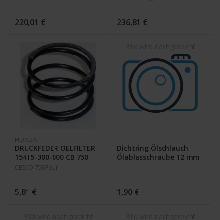
220,01 €
236,81 €
HONDA
DRUCKFEDER OELFILTER
Dichtring Ölschlauch
15415-300-000 CB 750
Ölablasschraube 12 mm
Four
CB500-750Four
5,81 €
1,90 €