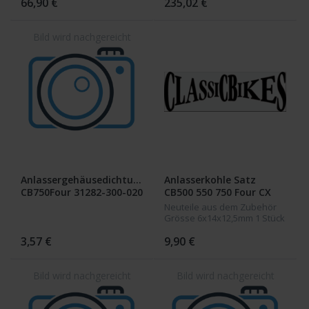
66,90 €
235,02 €
Anlassergehäusedichtung
Anlasserkohle Satz
CB750Four 31282-300-020
CB500 550 750 Four CX
500 CB 650 GL650 CB 750
Neuteile aus dem Zubehör
Bol Dor CBX 1000 GL 1000
Grösse 6x14x12,5mm 1 Stück
CB1100
3,57 €
9,90 €