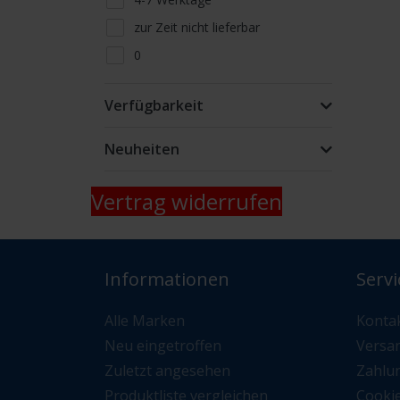
zur Zeit nicht lieferbar
0
Lieferfähigkeit telefonisch oder
per Mail erfragen
Verfügbarkeit
nur Abholung kein Versand
Neuheiten
Vertrag widerrufen
Informationen
Servi
Alle Marken
Konta
Neu eingetroffen
Versa
Zuletzt angesehen
Zahlu
Produktliste vergleichen
Cooki