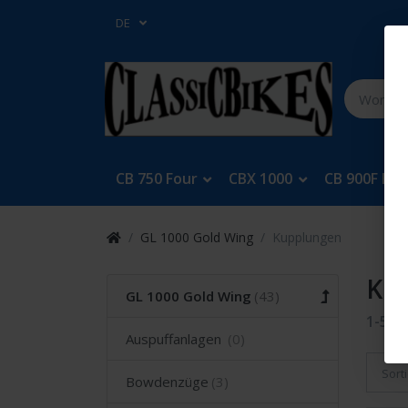
DE
CB 750 Four
CBX 1000
CB 900F Bol
GL 1000 Gold Wing
Kupplungen
Ku
GL 1000 Gold Wing
1-5
v
Auspuffanlagen
Sort
Bowdenzüge