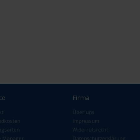
ce
Firma
kt
Über uns
ndkosten
Impressum
ngsarten
Widerrufsrecht
e Manager
Datenschutzerklärung