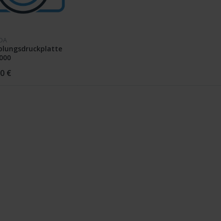
DA
plungsdruckplatte
000
0 €