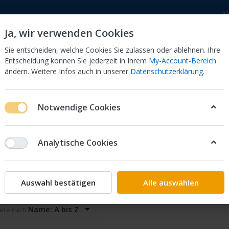
K
Ja, wir verwenden Cookies
Sie entscheiden, welche Cookies Sie zulassen oder ablehnen. Ihre
Entscheidung können Sie jederzeit in Ihrem
My-Account-Bereich
ändern. Weitere Infos auch in unserer
Datenschutzerklärung
.
 Dor
CB 750 KZ 750F Bol Dor
CB 500 Four, 550 Four
Notwendige Cookies
Analytische Cookies
pplungen
on
5
Auswahl bestätigen
Alle auswählen
Name: A bis Z
iere nach