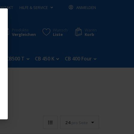
ONTAKT
HILFE & SERVICE
ANMELDEN
Produkte
Wunsch
Waren
Vergleichen
Liste
Korb
CB500 T
CB 450 K
CB 400 Four
CB 350 Four
24
pro Seite