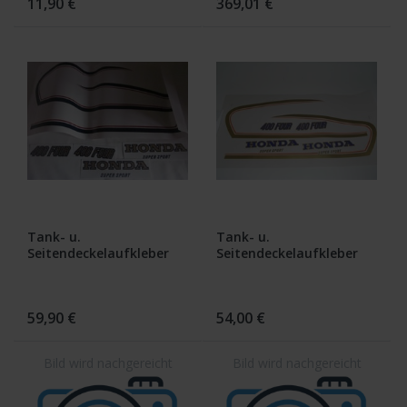
11,90 €
369,01 €
Tank- u.
Tank- u.
Seitendeckelaufkleber
Seitendeckelaufkleber
CB 400 F2 für gelb
CB 400 F2 für rotmetallic
parakeet yellow
candy antares red
59,90 €
54,00 €