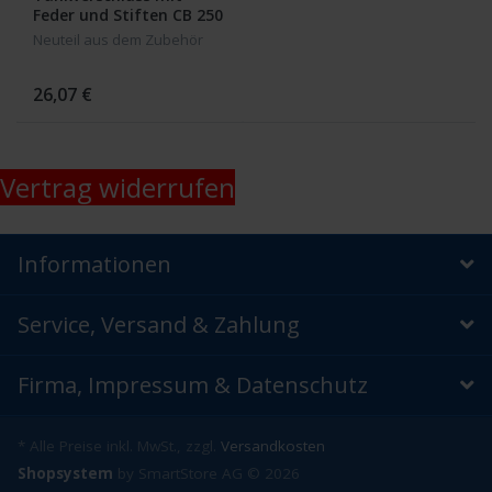
Feder und Stiften CB 250
-750 Four
Neuteil aus dem Zubehör
26,07 €
Vertrag widerrufen
Informationen
Service, Versand & Zahlung
Firma, Impressum & Datenschutz
* Alle Preise inkl. MwSt., zzgl.
Versandkosten
Shopsystem
by SmartStore AG © 2026