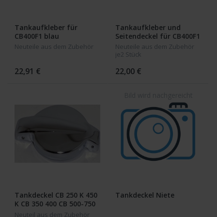
Tankaufkleber für
Tankaufkleber und
CB400F1 blau
Seitendeckel für CB400F1
rot
Neuteile aus dem Zubehör
Neuteile aus dem Zubehör
je2 Stück
22,91 €
22,00 €
Tankdeckel CB 250 K 450
Tankdeckel Niete
K CB 350 400 CB 500-750
K2-K6
Neuteil aus dem Zubehör