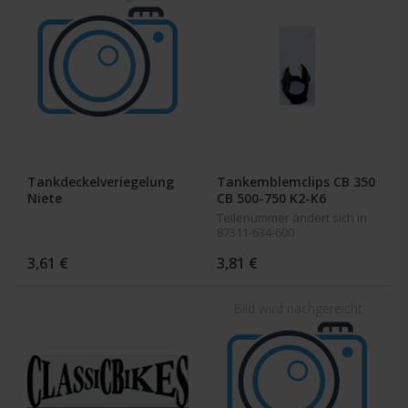
Tankdeckelveriegelung
Tankemblemclips CB 350
Niete
CB 500-750 K2-K6
Teilenummer ändert sich in
87311-634-600
3,61 €
3,81 €