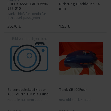
CHECK ASSY.,CAP 17550-
Dichtung Ölschlauch 14
377-315
mm
Tankschloß für Honda für
Schlüssel, passt jeder
Hondaschlüssel CB 500-750
K2-K6
35,70 €
1,55 €
Seitendeckelaufkleber
Tank CB400Four
400 FourF1 für blau und
rot
Neuteile aus dem Zubehör
new old Stock Kratzer