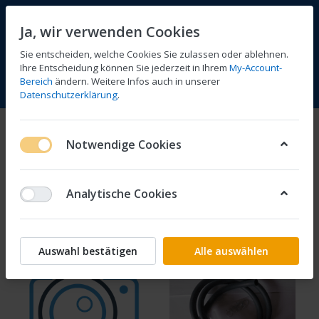
Ja, wir verwenden Cookies
Sie entscheiden, welche Cookies Sie zulassen oder ablehnen.
Ihre Entscheidung können Sie jederzeit in Ihrem
My-Account-
Bereich
ändern. Weitere Infos auch in unserer
Vergleichen
Wunschliste
Warenkorb
Menü
Anmelden
Datenschutzerklärung
.
Tanks
Notwendige Cookies
1-21
von
21
Analytische Cookies
Filtern
Sortieren
Auswahl bestätigen
Alle auswählen