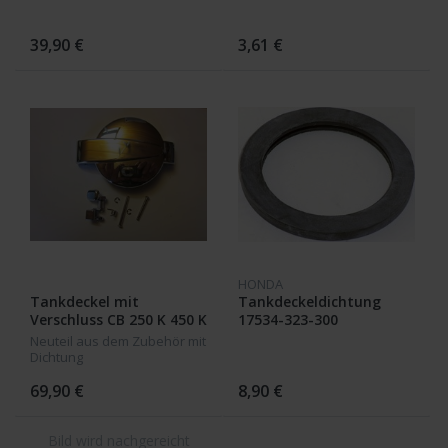
39,90 €
3,61 €
HONDA
Tankdeckel mit
Tankdeckeldichtung
Verschluss CB 250 K 450 K
17534-323-300
CB 350 400 CB 500-750
Neuteil aus dem Zubehör mit
K2-K6
Dichtung
69,90 €
8,90 €