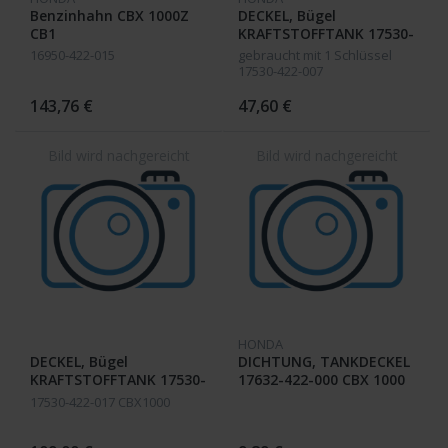
Benzinhahn CBX 1000Z
DECKEL, Bügel
CB1
KRAFTSTOFFTANK 17530-
443-305
16950-422-015
gebraucht mit 1 Schlüssel
17530-422-007
143,76 €
47,60 €
HONDA
DECKEL, Bügel
DICHTUNG, TANKDECKEL
KRAFTSTOFFTANK 17530-
17632-422-000 CBX 1000
443-305 ; CB 400 N / NZ
Z
17530-422-017 CBX1000