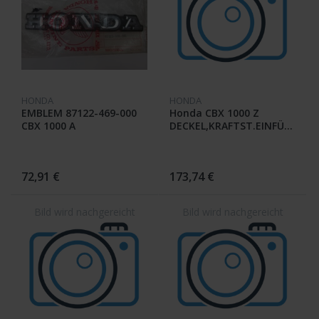
HONDA
HONDA
EMBLEM 87122-469-000
Honda CBX 1000 Z
CBX 1000 A
DECKEL,KRAFTST.EINFÜLLSTU
17620-422-023 /
72,91 €
173,74 €