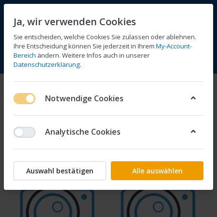
Ja, wir verwenden Cookies
Sie entscheiden, welche Cookies Sie zulassen oder ablehnen.
Ihre Entscheidung können Sie jederzeit in Ihrem
My-Account-
Bereich
ändern. Weitere Infos auch in unserer
Vergleichen
Wunschliste
Warenkorb
Menü
Anmelden
Datenschutzerklärung
.
Tanks
Notwendige Cookies
1-18
von
18
Analytische Cookies
Filtern
Sortieren
Auswahl bestätigen
Alle auswählen