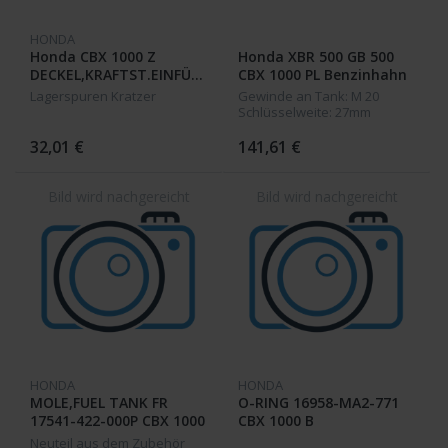
HONDA
Honda CBX 1000 Z
Honda XBR 500 GB 500
DECKEL,KRAFTST.EINFÜLLSTU
CBX 1000 PL Benzinhahn
17620-422-023 /
16950-MK6-770 16950-
Lagerspuren Kratzer
Gewinde an Tank: M 20
MA2-771
Schlüsselweite: 27mm
32,01 €
141,61 €
HONDA
HONDA
MOLE,FUEL TANK FR
O-RING 16958-MA2-771
17541-422-000P CBX 1000
CBX 1000 B
Z
Neuteil aus dem Zubehör