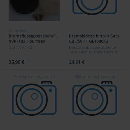
TOURMAX
Bremsflüssigkeitsbehälter
Bremsklötze hinten Satz
RVR-103 Tourmax
CB 750 F1 GL1000K3
GL1000 K1 K2
Neuteile aus dem Zubehör
Teilenummer ändert sich in
43211-431-305 43211-371-006
36,90 €
24,91 €