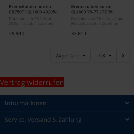
Bremskolben hinten
Bremskolben vorne
CB750F1 GL1000 43205-
GL1000 75-77 LTD76
371-006
45107-371-006
Durchmesser 38,1 Höhe
Durchmesser 38 Höhe 41mm
23,5mm Neuteil aus dem
Neuteil aus dem Zubehör
Zubehör
29,90 €
33,61 €
24
1
8
pro Seite
/
Vertrag widerrufen
Informationen
Service, Versand & Zahlung