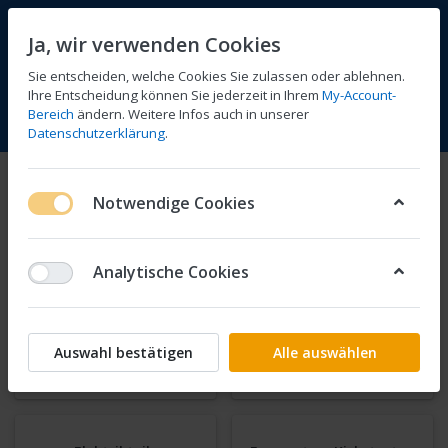
Ja, wir verwenden Cookies
Sie entscheiden, welche Cookies Sie zulassen oder ablehnen.
Ihre Entscheidung können Sie jederzeit in Ihrem
My-Account-
Bereich
ändern. Weitere Infos auch in unserer
Vergleichen
Wunschliste
Warenkorb
Menü
Anmelden
Datenschutzerklärung
.
GL 1000 Gold Wing
Notwendige Cookies
1-24
von
178
Analytische Cookies
Auspuffanlagen
Bremsenteile
Auswahl bestätigen
Alle auswählen
Bowdenzüge
Dichtungen