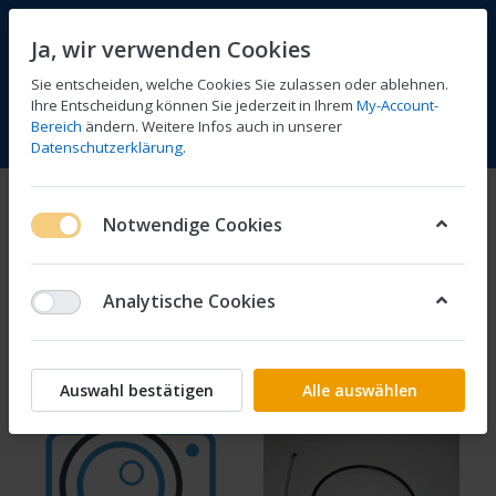
Ja, wir verwenden Cookies
Sie entscheiden, welche Cookies Sie zulassen oder ablehnen.
Ihre Entscheidung können Sie jederzeit in Ihrem
My-Account-
Bereich
ändern. Weitere Infos auch in unserer
Vergleichen
Wunschliste
Warenkorb
Menü
Anmelden
Datenschutzerklärung
.
Bowdenzüge
Notwendige Cookies
1-6
von
6
Analytische Cookies
Filtern
Sortieren
Auswahl bestätigen
Alle auswählen