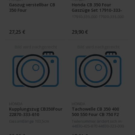
Gaszug verstellbar CB
Honda CB 350 Four
350 Four
Gaszüge Set 17910-333-
000 hoher Lenker
17910-333-000 17920-333-000
27,25 €
29,90 €
HONDA
HONDA
Kupplungszug CB350Four
Tachowelle CB 350 400
22870-333-610
500 550 Four CB 750 F2
Gesamtlänge 103,5cm
Teilenummer ändert sich in
44830-425-870 44830-323-000
44830-415-000 44830-425-870