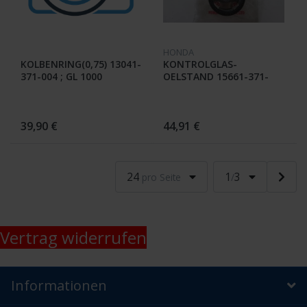
HONDA
KOLBENRING(0,75) 13041-
KONTROLGLAS-
371-004 ; GL 1000
OELSTAND 15661-371-
015 GL 1000
39,90 €
44,91 €
24
1
3
pro Seite
/
Vertrag widerrufen
Informationen