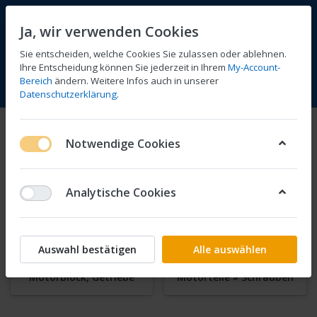
Ja, wir verwenden Cookies
Sie entscheiden, welche Cookies Sie zulassen oder ablehnen.
Ihre Entscheidung können Sie jederzeit in Ihrem
My-Account-
Bereich
ändern. Weitere Infos auch in unserer
Vergleichen
Wunschliste
Warenkorb
Menü
Anmelden
Datenschutzerklärung
.
Motorteile
Notwendige Cookies
1-24
von
50
Analytische Cookies
Zylinderkopf, Ventile,
Kolben
Steuerkette
Auswahl bestätigen
Alle auswählen
Motorblock, Getriebe
Motorteile » Schrauben