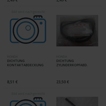
HONDA
HONDA
DICHTUNG
DICHTUNG
KONTAKTABDECKUNG
ZYLINDERKOPFABD.
30079-371-000 GL 1000
12328-371-000 ; GL 1000
8,51 €
23,50 €