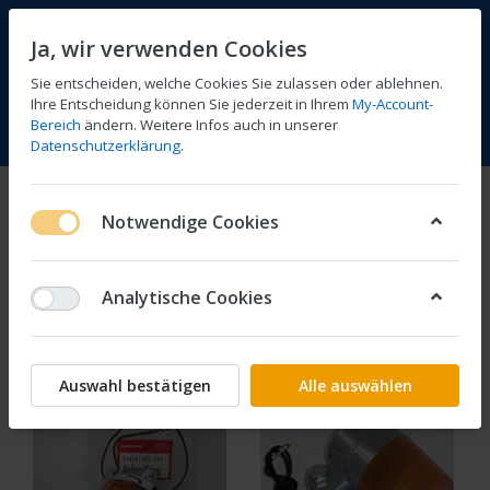
Ja, wir verwenden Cookies
Sie entscheiden, welche Cookies Sie zulassen oder ablehnen.
Ihre Entscheidung können Sie jederzeit in Ihrem
My-Account-
Bereich
ändern. Weitere Infos auch in unserer
Vergleichen
Wunschliste
Warenkorb
Menü
Anmelden
Datenschutzerklärung
.
Blinker
Notwendige Cookies
1-16
von
16
Analytische Cookies
Filtern
Sortieren
Auswahl bestätigen
Alle auswählen