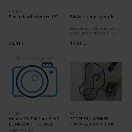
HONDA
Blinkerlasche hinten US
Blinkerstange gerade
Neuteil aus dem Zubehör 2
Stück Blinkerstange M 10,
6,0cm
26,91 €
17,91 €
HONDA
HONDA
Honda CB 500 Four GLAS,
STOPPER,L WINKER
BLINKLEUCHTE 33602-
33605-323-670 CB 500
323-631 /
Four
33602-323-632