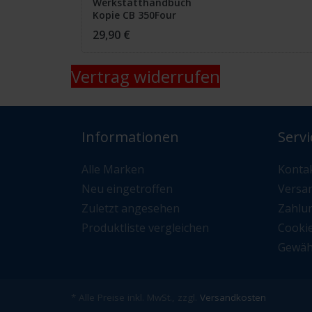
Werkstatthandbuch
Kopie CB 350Four
29,90 €
Vertrag widerrufen
Informationen
Servi
Alle Marken
Konta
Neu eingetroffen
Versa
Zuletzt angesehen
Zahlu
Produktliste vergleichen
Cooki
Gewäh
* Alle Preise inkl. MwSt., zzgl.
Versandkosten