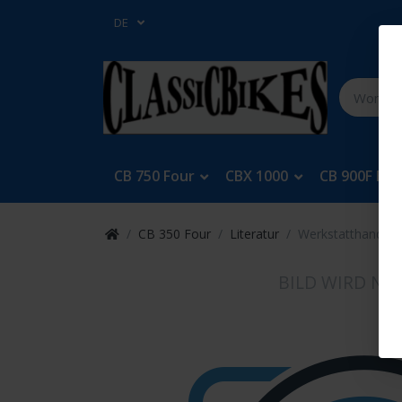
DE
CB 750 Four
CBX 1000
CB 900F Bol
CB 350 Four
Literatur
Werkstatthandbu