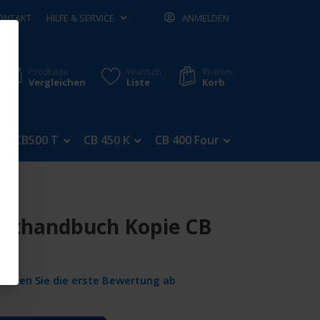
ONTAKT
HILFE & SERVICE
ANMELDEN
Produkte
Wunsch
Waren
Vergleichen
Liste
Korb
CB500 T
CB 450 K
CB 400 Four
CB 350 Four
tthandbuch Kopie CB
Geben Sie die erste Bewertung ab