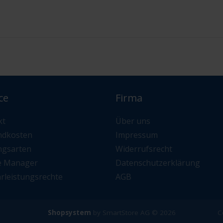
ce
Firma
kt
Über uns
ndkosten
Impressum
ngsarten
Widerrufsrecht
e Manager
Datenschutzerklärung
rleistungsrechte
AGB
Shopsystem
by SmartStore AG © 2026
C