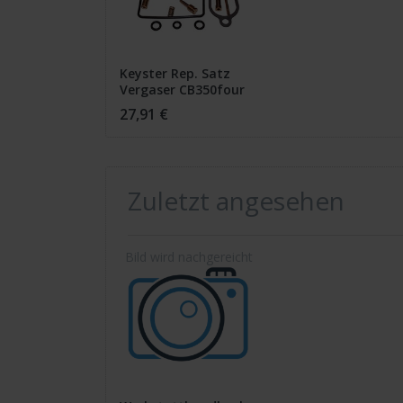
Keyster Rep. Satz
Vergaser CB350four
Bj. '72-'74
27,91 €
Zuletzt angesehen