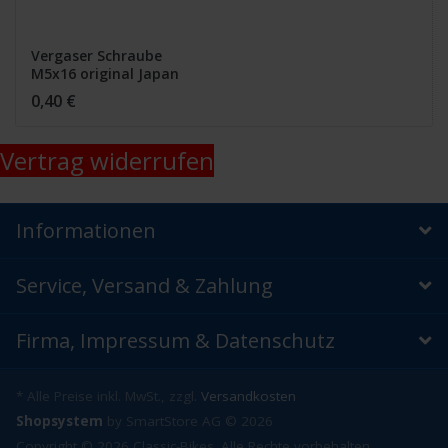
Vergaser Schraube
M5x16 original Japan
style für alle Honda
0,40 €
Modelle für Mikuni und
Keihin Vergaser
Vertrag widerrufen
Informationen
Service, Versand & Zahlung
Firma, Impressum & Datenschutz
* Alle Preise inkl. MwSt., zzgl.
Versandkosten
Shopsystem
by SmartStore AG © 2026
Copyright © 2026 Classic-Bikes. Alle Rechte vorbehalten.