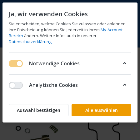
Ja, wir verwenden Cookies
Sie entscheiden, welche Cookies Sie zulassen oder ablehnen.
Ihre Entscheidung können Sie jederzeit in Ihrem
My-Account-
Bereich
ändern. Weitere Infos auch in unserer
Vergleichen
Wunschliste
Warenkorb
Menü
Anmelden
Datenschutzerklärung
.
Vergaser Keyster
Notwendige Cookies
1-2
von
2
Analytische Cookies
Filtern
Sortieren
Auswahl bestätigen
Alle auswählen