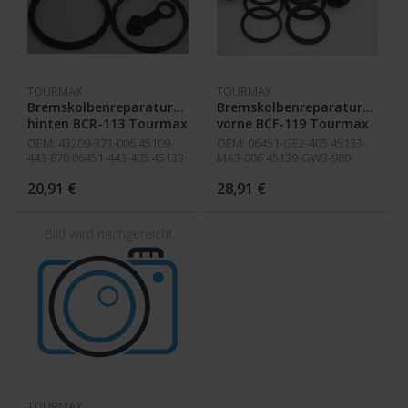
TOURMAX
TOURMAX
Bremskolbenreparatursatz
Bremskolbenreparatursatz
hinten BCR-113 Tourmax
vorne BCF-119 Tourmax
OEM: 43209-371-006 45109-
OEM: 06451-GE2-405 45133-
443-870 06451-443-405 45133-
MA3-006 45139-GW3-980
MA3-006 45139-GW3-980
45132-166-016 45132-166-006
43353-461-771 43353-MG9-
45132-GW3-980 43353-MG9-0
20,91 €
28,91 €
006 43132-KT7-761
TOURMAX