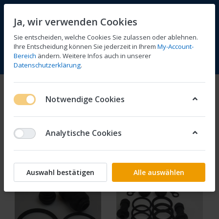
Ja, wir verwenden Cookies
Sie entscheiden, welche Cookies Sie zulassen oder ablehnen.
Ihre Entscheidung können Sie jederzeit in Ihrem
My-Account-
Bereich
ändern. Weitere Infos auch in unserer
Vergleichen
Wunschliste
Warenkorb
Menü
Anmelden
Datenschutzerklärung
.
Bremsenteile
Notwendige Cookies
1-3
von
3
Analytische Cookies
Filtern
Sortieren
Auswahl bestätigen
Alle auswählen