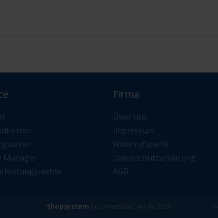
ce
Firma
kt
Über uns
ndkosten
Impressum
ngsarten
Widerrufsrecht
e Manager
Datenschutzerklärung
rleistungsrechte
AGB
Shopsystem
by SmartStore AG © 2026
C