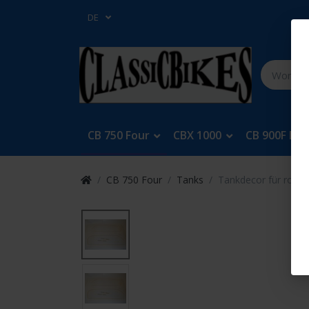
DE
CB 750 Four
CBX 1000
CB 900F Bol
CB 750 Four
Tanks
Tankdecor für rot C