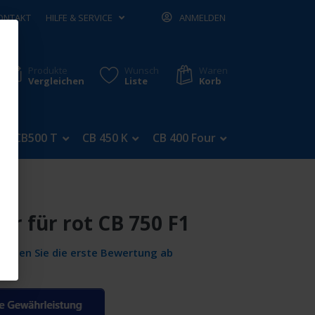
ONTAKT
HILFE & SERVICE
ANMELDEN
Produkte
Wunsch
Waren
Vergleichen
Liste
Korb
CB500 T
CB 450 K
CB 400 Four
CB 350 Four
r für rot CB 750 F1
Geben Sie die erste Bewertung ab