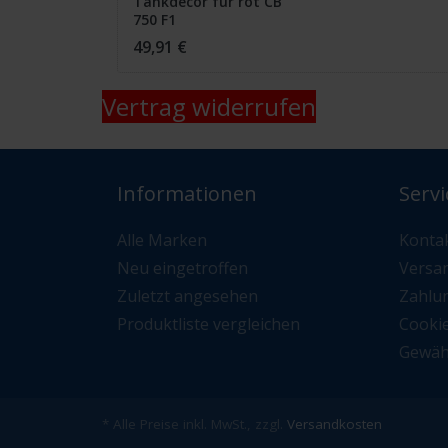
Tankdecor für rot CB
750 F1
49,91 €
Vertrag widerrufen
Informationen
Servi
Alle Marken
Konta
Neu eingetroffen
Versa
Zuletzt angesehen
Zahlu
Produktliste vergleichen
Cooki
Gewäh
* Alle Preise inkl. MwSt., zzgl.
Versandkosten