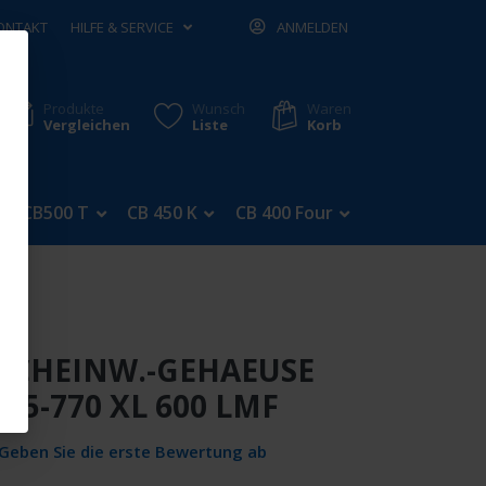
ONTAKT
HILFE & SERVICE
ANMELDEN
Produkte
Wunsch
Waren
Vergleichen
Liste
Korb
CB500 T
CB 450 K
CB 400 Four
CB 350 Four
 SCHEINW.-GEHAEUSE
K5-770 XL 600 LMF
Geben Sie die erste Bewertung ab