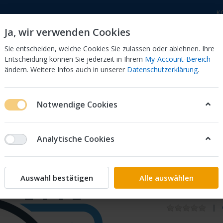
K
Ja, wir verwenden Cookies
Sie entscheiden, welche Cookies Sie zulassen oder ablehnen. Ihre
Entscheidung können Sie jederzeit in Ihrem
My-Account-Bereich
ändern. Weitere Infos auch in unserer
Datenschutzerklärung
.
 Dor
CB 750 KZ 750F Bol Dor
CB 500 Four, 550 Four
Notwendige Cookies
HEINW.-GEHAEUSE 61320-MK5-770 XL 600 LMF
Analytische Cookies
Honda
STREBE
Auswahl bestätigen
Alle auswählen
61320-M