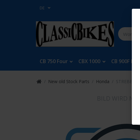
DE
CB 750 Four
CBX 1000
CB 900F Bol
New old Stock Parts
Honda
STREBE SC