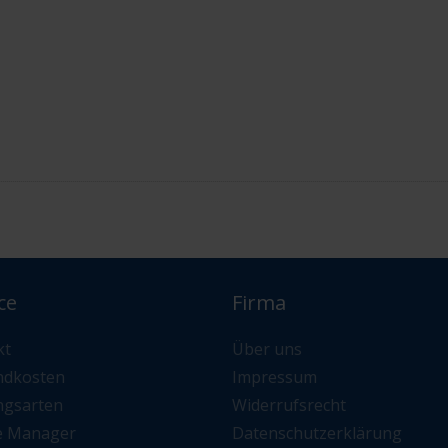
ce
Firma
kt
Über uns
ndkosten
Impressum
ngsarten
Widerrufsrecht
e Manager
Datenschutzerklärung