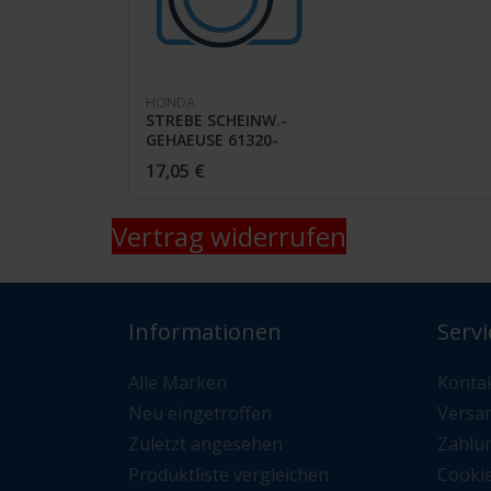
HONDA
STREBE SCHEINW.-
GEHAEUSE 61320-
MK5-770 XL 600 LMF
17,05 €
Vertrag widerrufen
Informationen
Servi
Alle Marken
Konta
Neu eingetroffen
Versa
Zuletzt angesehen
Zahlu
Produktliste vergleichen
Cooki