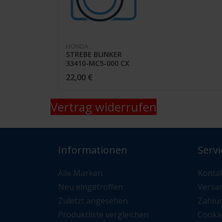
HONDA
STREBE BLINKER
33410-MC5-000 CX
500 E
22,00 €
Vertrag widerrufen
Informationen
Servi
Alle Marken
Konta
Neu eingetroffen
Versa
Zuletzt angesehen
Zahlu
Produktliste vergleichen
Cooki