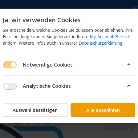
K
Ja, wir verwenden Cookies
Sie entscheiden, welche Cookies Sie zulassen oder ablehnen. Ihre
Entscheidung können Sie jederzeit in Ihrem
My-Account-Bereich
ändern. Weitere Infos auch in unserer
Datenschutzerklärung
.
 Dor
CB 750 KZ 750F Bol Dor
CB 500 Four, 550 Four
Notwendige Cookies
NKER 33410-MC5-000 CX 500 E
Analytische Cookies
Honda
STREBE 
Auswahl bestätigen
Alle auswählen
000 CX 5