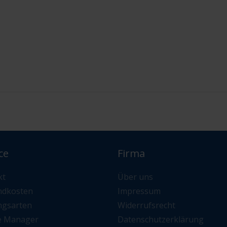
ce
Firma
kt
Über uns
ndkosten
Impressum
ngsarten
Widerrufsrecht
e Manager
Datenschutzerklärung