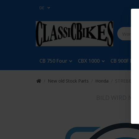
DE
CB 750 Four
CBX 1000
CB 900F Bol
New old Stock Parts
Honda
STREBE BLI