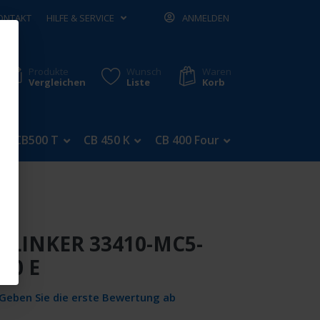
ONTAKT
HILFE & SERVICE
ANMELDEN
Produkte
Wunsch
Waren
Vergleichen
Liste
Korb
CB500 T
CB 450 K
CB 400 Four
CB 350 Four
BLINKER 33410-MC5-
00 E
Geben Sie die erste Bewertung ab