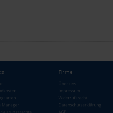
ce
Firma
kt
Über uns
ndkosten
Impressum
ngsarten
Widerrufsrecht
e Manager
Datenschutzerklärung
rleistungsrechte
AGB