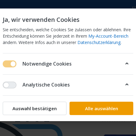
K
Ja, wir verwenden Cookies
Sie entscheiden, welche Cookies Sie zulassen oder ablehnen. Ihre
Entscheidung können Sie jederzeit in Ihrem
My-Account-Bereich
ändern. Weitere Infos auch in unserer
Datenschutzerklärung
.
 Dor
CB 750 KZ 750F Bol Dor
CB 500 Four, 550 Four
Notwendige Cookies
1 1* 17520-KPM-000ZB
Analytische Cookies
SET *TY
000ZB
Auswahl bestätigen
Alle auswählen