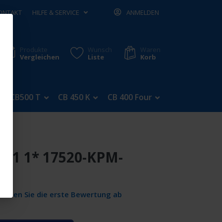
ONTAKT
HILFE & SERVICE
ANMELDEN
Produkte
Wunsch
Waren
Vergleichen
Liste
Korb
CB500 T
CB 450 K
CB 400 Four
CB 350 Four
PE1 1* 17520-KPM-
Geben Sie die erste Bewertung ab