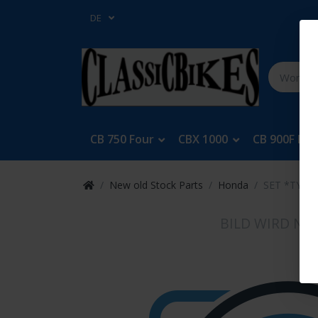
DE
CB 750 Four
CBX 1000
CB 900F Bol
New old Stock Parts
Honda
SET *TYPE