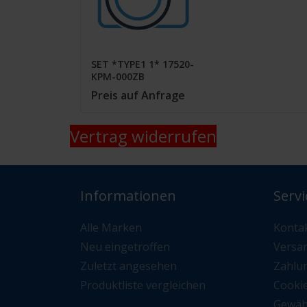
SET *TYPE1 1* 17520-
KPM-000ZB
Preis auf Anfrage
Vertrag widerrufen
Informationen
Servi
Alle Marken
Konta
Neu eingetroffen
Versa
Zuletzt angesehen
Zahlu
Produktliste vergleichen
Cooki
Gewäh