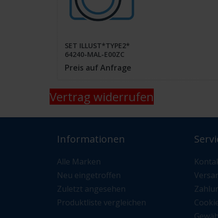
SET ILLUST*TYPE2*
64240-MAL-E00ZC
Preis auf Anfrage
Vertrag widerrufen
Informationen
Servi
Alle Marken
Konta
Neu eingetroffen
Versa
Zuletzt angesehen
Zahlu
Produktliste vergleichen
Cooki
Gewäh