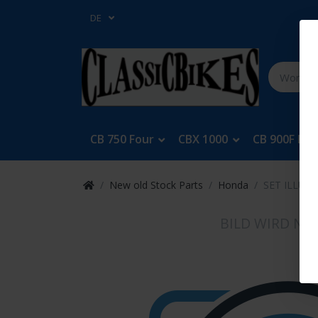
DE
CB 750 Four
CBX 1000
CB 900F Bol
New old Stock Parts
Honda
SET ILLUS