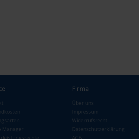
ce
Firma
kt
Über uns
ndkosten
Impressum
ngsarten
Widerrufsrecht
e Manager
Datenschutzerklärung
rleistungsrechte
AGB