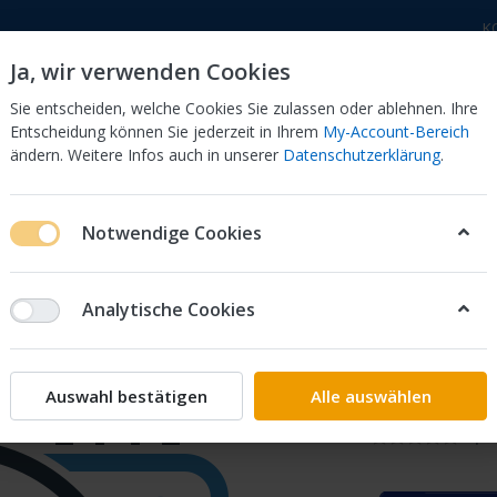
K
Ja, wir verwenden Cookies
Sie entscheiden, welche Cookies Sie zulassen oder ablehnen. Ihre
Entscheidung können Sie jederzeit in Ihrem
My-Account-Bereich
ändern. Weitere Infos auch in unserer
Datenschutzerklärung
.
 Dor
CB 750 KZ 750F Bol Dor
CB 500 Four, 550 Four
Notwendige Cookies
T*TYPE2* 64240-MAL-E00ZC
Analytische Cookies
SET ILL
E00ZC
Auswahl bestätigen
Alle auswählen