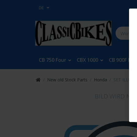
DE
CB 750 Four
CBX 1000
CB 900F Bol
New old Stock Parts
Honda
SET ILLUS