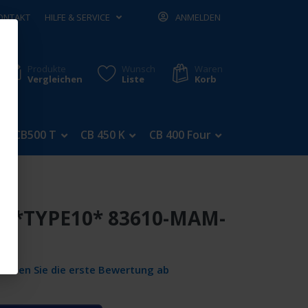
ONTAKT
HILFE & SERVICE
ANMELDEN
Produkte
Wunsch
Waren
Vergleichen
Liste
Korb
CB500 T
CB 450 K
CB 400 Four
CB 350 Four
US*TYPE10* 83610-MAM-
Geben Sie die erste Bewertung ab