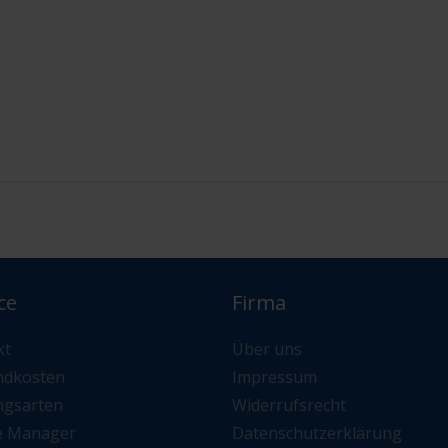
ce
Firma
kt
Über uns
ndkosten
Impressum
ngsarten
Widerrufsrecht
e Manager
Datenschutzerklärung