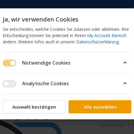
K
Ja, wir verwenden Cookies
Sie entscheiden, welche Cookies Sie zulassen oder ablehnen. Ihre
Entscheidung können Sie jederzeit in Ihrem
My-Account-Bereich
ändern. Weitere Infos auch in unserer
Datenschutzerklärung
.
 Dor
CB 750 KZ 750F Bol Dor
CB 500 Four, 550 Four
Notwendige Cookies
R COVER 50615-KGF-900 NES125
Analytische Cookies
Honda
SEAL,UN
Auswahl bestätigen
Alle auswählen
900 NES