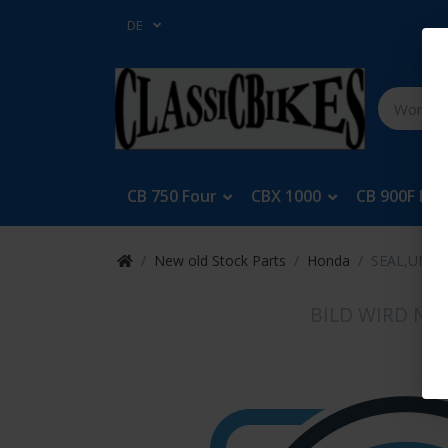
DE
CB 750 Four
CBX 1000
CB 900F Bol
New old Stock Parts
Honda
SEAL,UNDE