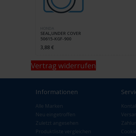
HONDA
SEAL,UNDER COVER
50615-KGF-900
NES125
3,88 €
Vertrag widerrufen
Informationen
Servi
Alle Marken
Konta
Neu eingetroffen
Versa
Zuletzt angesehen
Zahlu
Produktliste vergleichen
Cooki