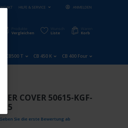
ONTAKT
HILFE & SERVICE
ANMELDEN
Produkte
Wunsch
Waren
Vergleichen
Liste
Korb
CB500 T
CB 450 K
CB 400 Four
CB 350 Four
DER COVER 50615-KGF-
125
Geben Sie die erste Bewertung ab