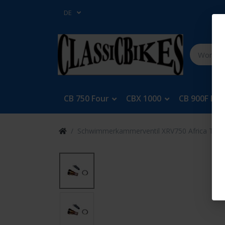
DE
CB 750 Four
CBX 1000
CB 900F Bol
Schwimmerkammerventil XRV750 Africa Twi