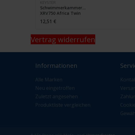
KEYSTER
Schwimmerkammerventil
XRV750 Africa Twin
RD04
12,51 €
Vertrag widerrufen
Informationen
Servi
Alle Marken
Konta
Neu eingetroffen
Versa
Zuletzt angesehen
Zahlu
Produktliste vergleichen
Cooki
Gewäh