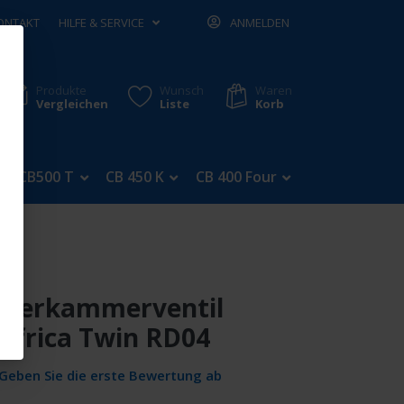
ONTAKT
HILFE & SERVICE
ANMELDEN
Produkte
Wunsch
Waren
Vergleichen
Liste
Korb
CB500 T
CB 450 K
CB 400 Four
CB 350 Four
merkammerventil
Africa Twin RD04
Geben Sie die erste Bewertung ab