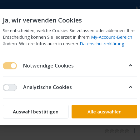
K
Ja, wir verwenden Cookies
Sie entscheiden, welche Cookies Sie zulassen oder ablehnen. Ihre
Entscheidung können Sie jederzeit in Ihrem
My-Account-Bereich
ändern. Weitere Infos auch in unserer
Datenschutzerklärung
.
 Dor
CB 750 KZ 750F Bol Dor
CB 500 Four, 550 Four
Notwendige Cookies
n RD04
Analytische Cookies
Keyster
Schwim
Auswahl bestätigen
Alle auswählen
XRV750 