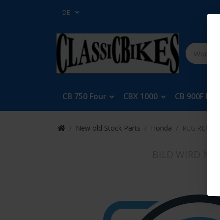
DE
CB 750 Four
CBX 1000
CB 900F Bol
New old Stock Parts
Honda
REG.RECT.A