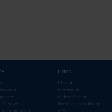
ce
Firma
kt
Über uns
ndkosten
Impressum
ngsarten
Widerrufsrecht
e Manager
Datenschutzerklärung
rleistungsrechte
AGB