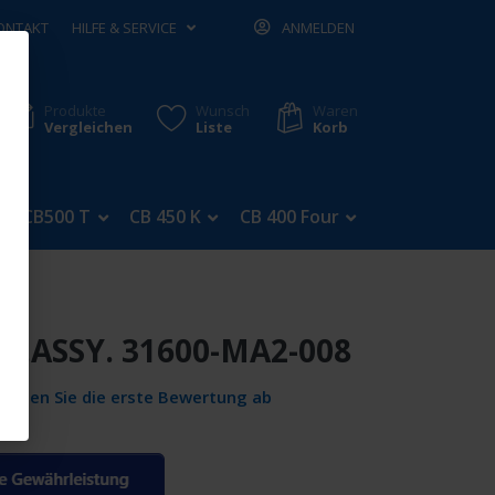
ONTAKT
HILFE & SERVICE
ANMELDEN
Produkte
Wunsch
Waren
Vergleichen
Liste
Korb
CB500 T
CB 450 K
CB 400 Four
CB 350 Four
T.ASSY. 31600-MA2-008
Geben Sie die erste Bewertung ab