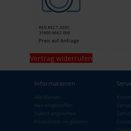
REG.RECT.ASSY.
31600-MA2-008
Preis auf Anfrage
Vertrag widerrufen
Informationen
Servi
Alle Marken
Konta
Neu eingetroffen
Versa
Zuletzt angesehen
Zahlu
Produktliste vergleichen
Cooki
Gewäh