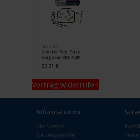
KEYSTER
Keyster Rep. Satz
Vergaser CBX750F
RC17
27,91 €
Vertrag widerrufen
Informationen
Servi
Alle Marken
Konta
Neu eingetroffen
Versa