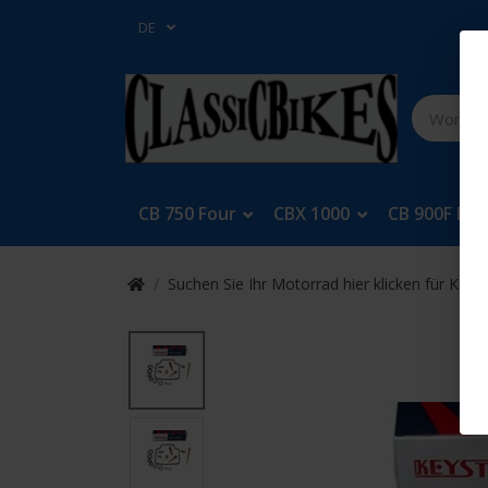
DE
CB 750 Four
CBX 1000
CB 900F Bol
Suchen Sie Ihr Motorrad hier klicken für Keys