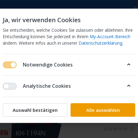
K
Ja, wir verwenden Cookies
Sie entscheiden, welche Cookies Sie zulassen oder ablehnen. Ihre
Entscheidung können Sie jederzeit in Ihrem
My-Account-Bereich
ändern. Weitere Infos auch in unserer
Datenschutzerklärung
.
 Dor
CB 750 KZ 750F Bol Dor
CB 500 Four, 550 Four
Notwendige Cookies
ter Vergaserkits
Honda
CBX
750
RC17
Vergaser Keyster
Analytische Cookies
Keyster
Keyster
Auswahl bestätigen
Alle auswählen
CBX750