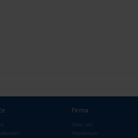
ce
Firma
kt
Über uns
ndkosten
Impressum