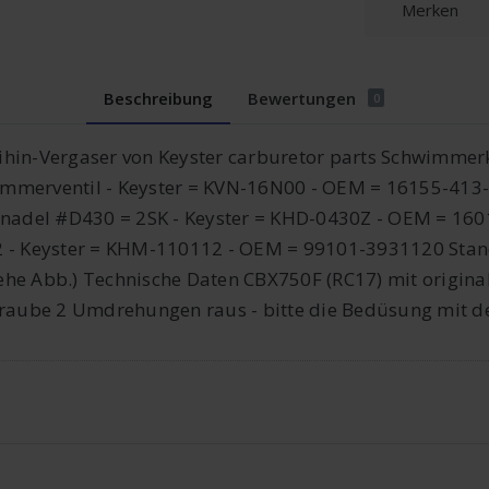
Merken
Beschreibung
Bewertungen
0
Keihin-Vergaser von Keyster carburetor parts Schwimm
mmerventil - Keyster = KVN-16N00 - OEM = 16155-413-
del #D430 = 2SK - Keyster = KHD-0430Z - OEM = 1601
2 - Keyster = KHM-110112 - OEM = 99101-3931120 Stan
he Abb.) Technische Daten CBX750F (RC17) mit original
ube 2 Umdrehungen raus - bitte die Bedüsung mit de