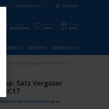
ONTAKT
HILFE & SERVICE
ANMELDEN
Produkte
Wunsch
Waren
Vergleichen
Liste
Korb
CB500 T
CB 450 K
CB 400 Four
CB 350 Four
Keyster Rep. Satz Vergaser CBX750F RC17
 Rep. Satz Vergaser
F RC17
Geben Sie die erste Bewertung ab