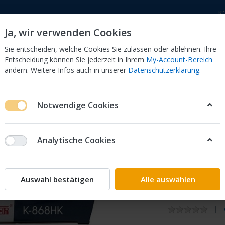
K
Ja, wir verwenden Cookies
Sie entscheiden, welche Cookies Sie zulassen oder ablehnen. Ihre
Entscheidung können Sie jederzeit in Ihrem
My-Account-Bereich
ändern. Weitere Infos auch in unserer
Datenschutzerklärung
.
 Dor
CB 750 KZ 750F Bol Dor
CB 500 Four, 550 Four
Notwendige Cookies
ter Vergaserkits
Honda
CB
450
S
Keyster Rep. Satz Verg
Analytische Cookies
Keyster
Keyster
Auswahl bestätigen
Alle auswählen
CB450S