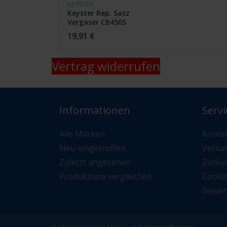
KEYSTER
Keyster Rep. Satz
Vergaser CB450S
19,91 €
Vertrag widerrufen
Informationen
Servi
Alle Marken
Konta
Neu eingetroffen
Versa
Zuletzt angesehen
Zahlu
Produktliste vergleichen
Cooki
Gewäh