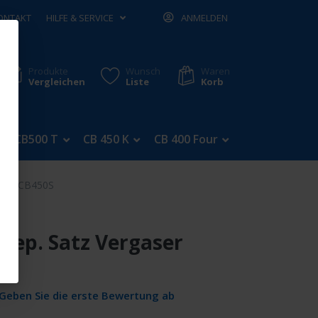
ONTAKT
HILFE & SERVICE
ANMELDEN
Produkte
Wunsch
Waren
Vergleichen
Liste
Korb
CB500 T
CB 450 K
CB 400 Four
CB 350 Four
aser CB450S
 Rep. Satz Vergaser
Geben Sie die erste Bewertung ab