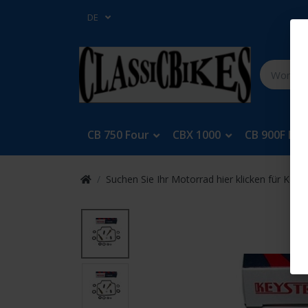
DE
CB 750 Four
CBX 1000
CB 900F Bol
Suchen Sie Ihr Motorrad hier klicken für Keys