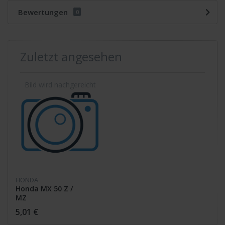
Bewertungen
0
Zuletzt angesehen
HONDA
Honda MX 50 Z /
MZ
DICHTUNG
5,01 €
GETRIEBEABDECK. 21395-
187-000