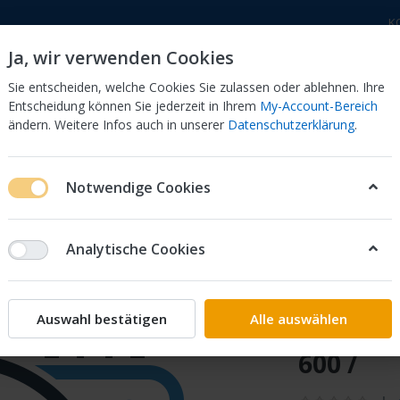
K
Ja, wir verwenden Cookies
Sie entscheiden, welche Cookies Sie zulassen oder ablehnen. Ihre
Entscheidung können Sie jederzeit in Ihrem
My-Account-Bereich
ändern. Weitere Infos auch in unserer
Datenschutzerklärung
.
 Dor
CB 750 KZ 750F Bol Dor
CB 500 Four, 550 Four
Notwendige Cookies
50 G LAMPENZIERRING 33101-369-600 /
Analytische Cookies
Honda
Honda C
Auswahl bestätigen
Alle auswählen
LAMPEN
600 /