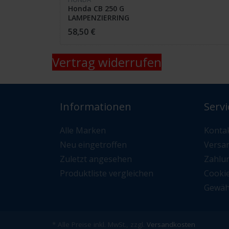
Honda CB 250 G
LAMPENZIERRING
33101-369-600 /
58,50 €
Vertrag widerrufen
Informationen
Servi
Alle Marken
Konta
Neu eingetroffen
Versa
Zuletzt angesehen
Zahlu
Produktliste vergleichen
Cooki
Gewäh
* Alle Preise inkl. MwSt., zzgl.
Versandkosten