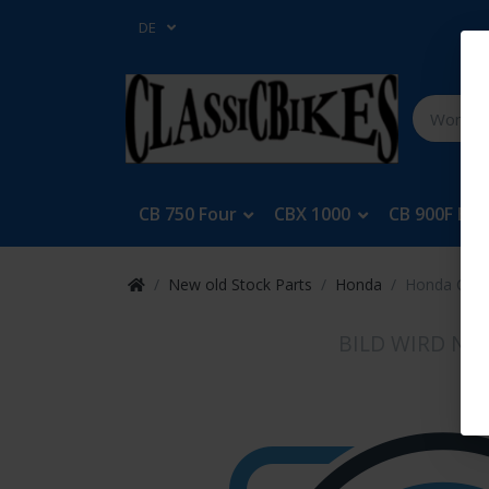
DE
CB 750 Four
CBX 1000
CB 900F Bol
New old Stock Parts
Honda
Honda CB 2