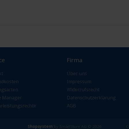
ce
Firma
kt
Über uns
ndkosten
Impressum
ngsarten
Widerrufsrecht
e Manager
Datenschutzerklärung
rleistungsrechte
AGB
Shopsystem
by SmartStore AG © 2026
C