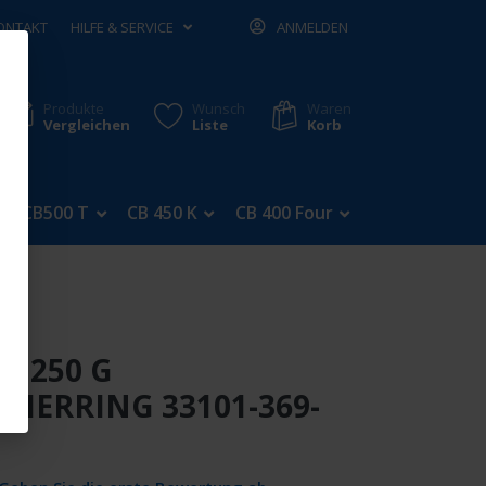
ONTAKT
HILFE & SERVICE
ANMELDEN
Produkte
Wunsch
Waren
Vergleichen
Liste
Korb
CB500 T
CB 450 K
CB 400 Four
CB 350 Four
B 250 G
ZIERRING 33101-369-