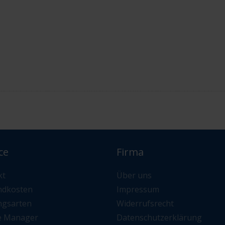
ce
Firma
kt
Über uns
ndkosten
Impressum
ngsarten
Widerrufsrecht
e Manager
Datenschutzerklärung