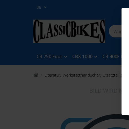
DE
CB 750 Four
CBX 1000
CB 900F Bol
Literatur, Werkstatthandücher, Ersatzteilisten