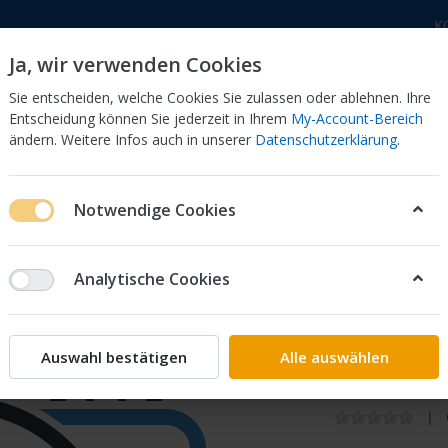
K
Ja, wir verwenden Cookies
Sie entscheiden, welche Cookies Sie zulassen oder ablehnen. Ihre
Entscheidung können Sie jederzeit in Ihrem
My-Account-Bereich
ändern. Weitere Infos auch in unserer
Datenschutzerklärung
.
 Dor
CB 750 KZ 750F Bol Dor
CB 500 Four, 550 Four
Notwendige Cookies
Ersatzteilisten
-250ccm
Honda / ErsatzteilelisteHonda XL 12
Analytische Cookies
Honda
Honda /
Auswahl bestätigen
Alle auswählen
XL 125 K