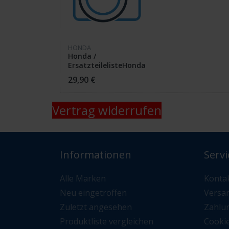
HONDA
Honda /
ErsatzteilelisteHonda
XL 125 K2 K3 1338224
29,90 €
/
Vertrag widerrufen
Informationen
Servi
Alle Marken
Konta
Neu eingetroffen
Versa
Zuletzt angesehen
Zahlu
Produktliste vergleichen
Cooki