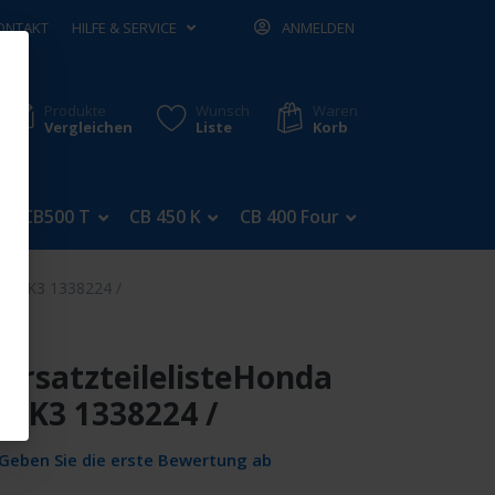
ONTAKT
HILFE & SERVICE
ANMELDEN
Produkte
Wunsch
Waren
Vergleichen
Liste
Korb
CB500 T
CB 450 K
CB 400 Four
CB 350 Four
5 K2 K3 1338224 /
 ErsatzteilelisteHonda
2 K3 1338224 /
Geben Sie die erste Bewertung ab