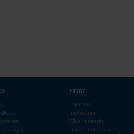
ce
Firma
kt
Über uns
ndkosten
Impressum
ngsarten
Widerrufsrecht
e Manager
Datenschutzerklärung