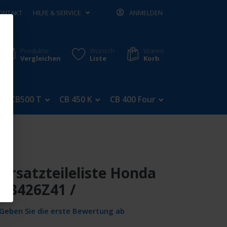
ONTAKT
HILFE & SERVICE
ANMELDEN
Produkte
Wunsch
Waren
Vergleichen
Liste
Korb
CB500 T
CB 450 K
CB 400 Four
CB 350 Four
Ersatzteileliste Honda
 13426Z41 /
Geben Sie die erste Bewertung ab