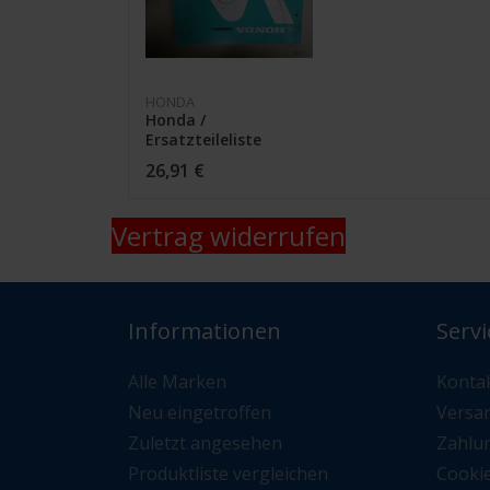
HONDA
Honda /
Ersatzteileliste
Honda CB 650Z
26,91 €
13426Z41 /
Vertrag widerrufen
Informationen
Servi
Alle Marken
Konta
Neu eingetroffen
Versa
Zuletzt angesehen
Zahlu
Produktliste vergleichen
Cooki