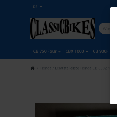
DE
CB 750 Four
CBX 1000
CB 900F Bol
Honda / Ersatzteileliste Honda CB 650Z 1342