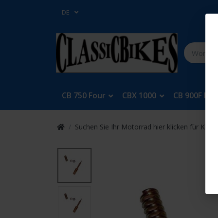
DE
CB 750 Four
CBX 1000
CB 900F Bol
Suchen Sie Ihr Motorrad hier klicken für Keys