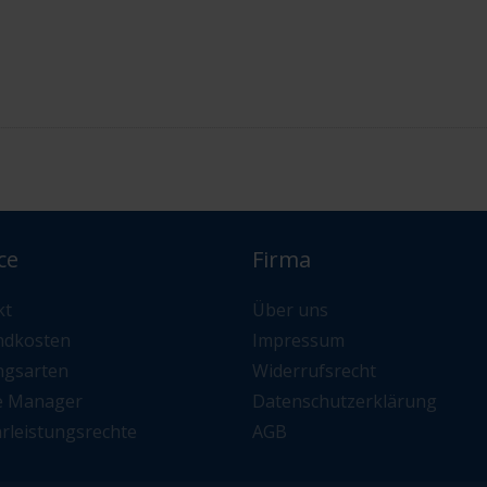
ce
Firma
kt
Über uns
ndkosten
Impressum
ngsarten
Widerrufsrecht
e Manager
Datenschutzerklärung
rleistungsrechte
AGB