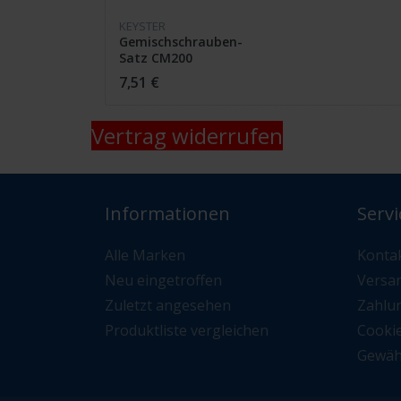
KEYSTER
Gemischschrauben-
Satz CM200
7,51 €
Vertrag widerrufen
Informationen
Servi
Alle Marken
Konta
Neu eingetroffen
Versa
Zuletzt angesehen
Zahlu
Produktliste vergleichen
Cooki
Gewäh