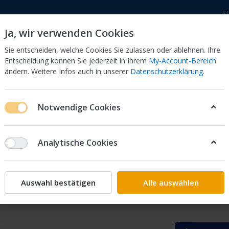
K
Ja, wir verwenden Cookies
Sie entscheiden, welche Cookies Sie zulassen oder ablehnen. Ihre
Entscheidung können Sie jederzeit in Ihrem
My-Account-Bereich
ändern. Weitere Infos auch in unserer
Datenschutzerklärung
.
 Dor
CB 750 KZ 750F Bol Dor
CB 500 Four, 550 Four
Notwendige Cookies
ter Vergaserkits
Honda
CM
200
Gemischschrauben-Satz C
Analytische Cookies
Keyster
Gemisch
Auswahl bestätigen
Alle auswählen