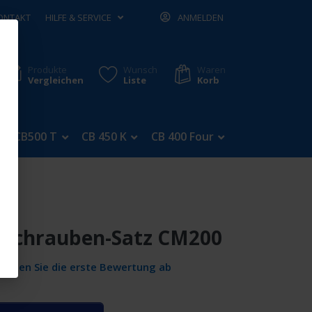
ONTAKT
HILFE & SERVICE
ANMELDEN
Produkte
Wunsch
Waren
Vergleichen
Liste
Korb
CB500 T
CB 450 K
CB 400 Four
CB 350 Four
M200
schrauben-Satz CM200
Geben Sie die erste Bewertung ab