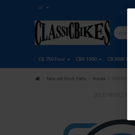
DE
CB 750 Four
CBX 1000
CB 900F Bol
New old Stock Parts
Honda
FENDER,FR