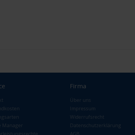
ce
Firma
kt
Über uns
ndkosten
Impressum
ngsarten
Widerrufsrecht
e Manager
Datenschutzerklärung
rleistungsrechte
AGB