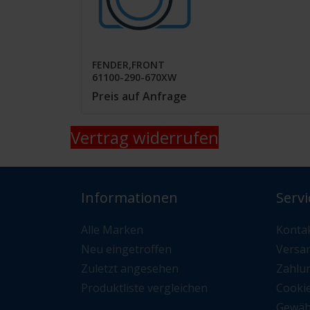
FENDER,FRONT
61100-290-670XW
Preis auf Anfrage
Vertrag widerrufen
Informationen
Servi
Alle Marken
Konta
Neu eingetroffen
Versa
Zuletzt angesehen
Zahlu
Produktliste vergleichen
Cooki
Gewäh