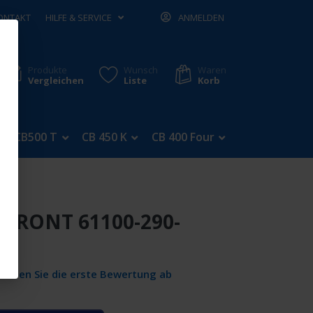
ONTAKT
HILFE & SERVICE
ANMELDEN
Produkte
Wunsch
Waren
Vergleichen
Liste
Korb
CB500 T
CB 450 K
CB 400 Four
CB 350 Four
FRONT 61100-290-
Geben Sie die erste Bewertung ab