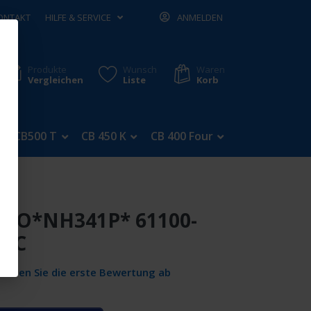
ONTAKT
HILFE & SERVICE
ANMELDEN
Produkte
Wunsch
Waren
Vergleichen
Liste
Korb
CB500 T
CB 450 K
CB 400 Four
CB 350 Four
 CO*NH341P* 61100-
0ZC
Geben Sie die erste Bewertung ab