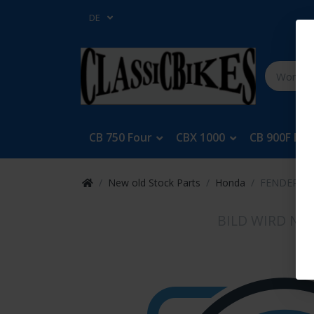
DE
CB 750 Four
CBX 1000
CB 900F Bol
New old Stock Parts
Honda
FENDER CO