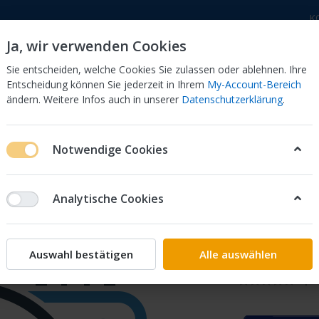
K
Ja, wir verwenden Cookies
Sie entscheiden, welche Cookies Sie zulassen oder ablehnen. Ihre
Entscheidung können Sie jederzeit in Ihrem
My-Account-Bereich
ändern. Weitere Infos auch in unserer
Datenschutzerklärung
.
 Dor
CB 750 KZ 750F Bol Dor
CB 500 Four, 550 Four
Notwendige Cookies
*NH341P* 61100-MZ1-000ZC
Analytische Cookies
FENDER
MZ1-00
Auswahl bestätigen
Alle auswählen