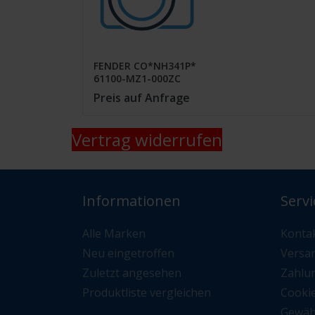
FENDER CO*NH341P*
61100-MZ1-000ZC
Preis auf Anfrage
Vertrag widerrufen
Informationen
Servi
Alle Marken
Konta
Neu eingetroffen
Versa
Zuletzt angesehen
Zahlu
Produktliste vergleichen
Cooki
Gewäh