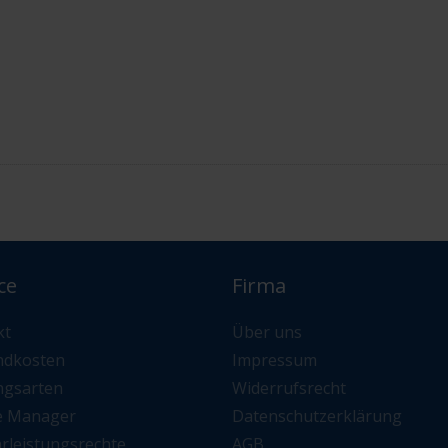
ce
Firma
kt
Über uns
ndkosten
Impressum
ngsarten
Widerrufsrecht
e Manager
Datenschutzerklärung
rleistungsrechte
AGB