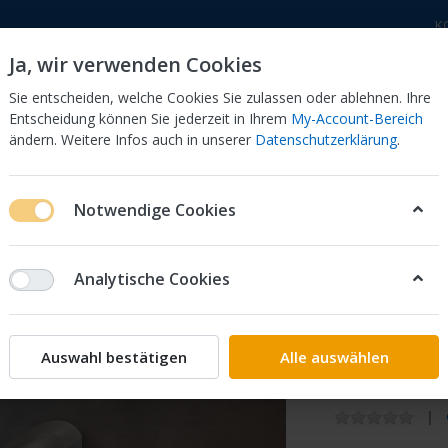
K
Ja, wir verwenden Cookies
Sie entscheiden, welche Cookies Sie zulassen oder ablehnen. Ihre
Entscheidung können Sie jederzeit in Ihrem
My-Account-Bereich
ändern. Weitere Infos auch in unserer
Datenschutzerklärung
.
 Dor
CB 750 KZ 750F Bol Dor
CB 500 Four, 550 Four
Notwendige Cookies
NH121PA* 61100-MG0-000ZB CX 650 E
Analytische Cookies
Honda
FEND.*
Auswahl bestätigen
Alle auswählen
MG0-000