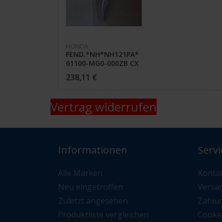
HONDA
FEND.*NH*NH121PA*
61100-MG0-000ZB CX
650 E
238,11 €
Vertrag widerrufen
Informationen
Servi
Alle Marken
Konta
Neu eingetroffen
Versa
Zuletzt angesehen
Zahlu
Produktliste vergleichen
Cooki