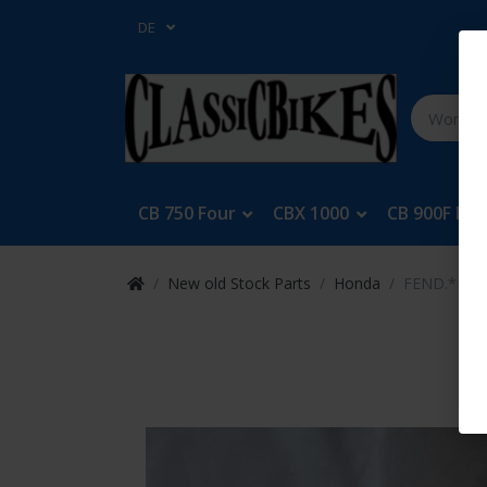
DE
CB 750 Four
CBX 1000
CB 900F Bol
New old Stock Parts
Honda
FEND.*NH*