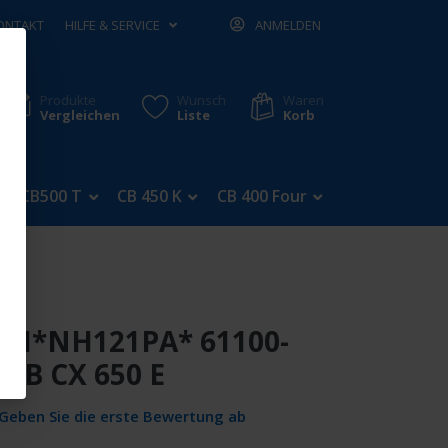
ONTAKT
HILFE & SERVICE
ANMELDEN
Produkte
Wunsch
Waren
Vergleichen
Liste
Korb
CB500 T
CB 450 K
CB 400 Four
CB 350 Four
NH*NH121PA* 61100-
ZB CX 650 E
Geben Sie die erste Bewertung ab