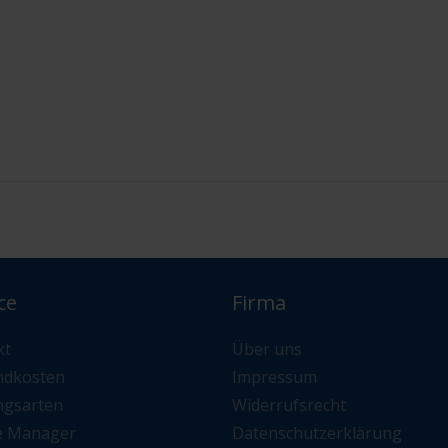
ce
Firma
kt
Über uns
ndkosten
Impressum
ngsarten
Widerrufsrecht
e Manager
Datenschutzerklärung