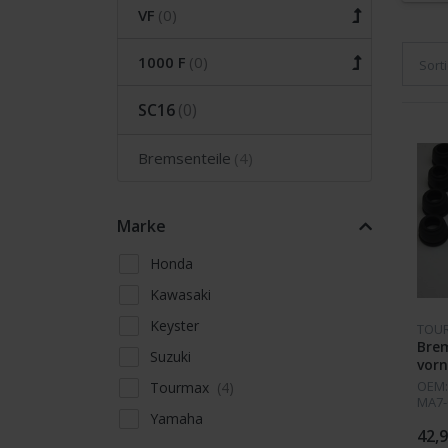
VF
1000 F
Sort
SC16
Bremsenteile
Marke
Honda
Kawasaki
Keyster
TOU
Bre
Suzuki
vor
OEM:
Tourmax
MA7-
Yamaha
4335
016 
42,9