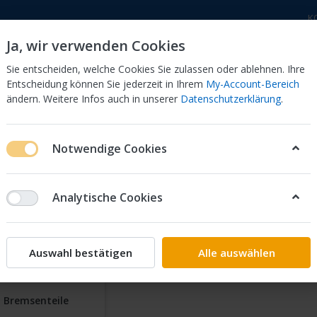
K
Ja, wir verwenden Cookies
Sie entscheiden, welche Cookies Sie zulassen oder ablehnen. Ihre
Entscheidung können Sie jederzeit in Ihrem
My-Account-Bereich
ändern. Weitere Infos auch in unserer
Datenschutzerklärung
.
 Dor
CB 750 KZ 750F Bol Dor
CB 500 Four, 550 Four
Notwendige Cookies
ter Vergaserkits
Honda
VF
1000 F
SC16
Analytische Cookies
16
on
4
Auswahl bestätigen
Alle auswählen
Bremsenteile