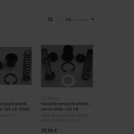
24
pro Seite
TOURMAX
mszylinderdichtsatz
Hauptbremszylinderdichtsatz
B-103 CB 750SC
vorne MSB-105 CB
750 FE 84; CB
750FZ/A 79-80; CB 900F/C
0-MA5-671
OEM: 45530-422-305 45530-
2C 81-82; CB
Z/A 79-80; CB 900 C/CA
463-305 45530-422-315
82; CB 900
80; CB 900 81;CBX 1000
29,90 €
 CBX 1000 USA
Z/A 79-80 Tourmax MSB-