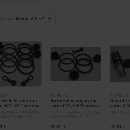
Name: A bis Z
iere nach
RMAX
TOURMAX
TOURMAX
mskolbenreparatursatz
Bremskolbenreparatursatz
Hauptbre
ne BCF-105 Tourmax
vorne BCF-108 Tourmax
vorne MS
82-83;CB 
 45109-MA7-006 45209-
OEM: 45109-MA7-006 45209-
OEM: 4553
750 FB/C/
006 43353-461-771
MA7-006 43353-461-771
750 C 81-
3-MG9-006 45133-166-
43353-MG9-006 45133-MA3-
45133-166-006
006 45139-GW3-980 45133-
1 €
35,81 €
20,91 €
FC/2C 82;