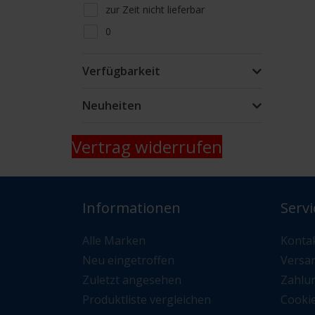
zur Zeit nicht lieferbar
0
Lieferfähigkeit telefonisch oder
per Mail erfragen
Verfügbarkeit
nur Abholung kein Versand
Neuheiten
Vertrag widerrufen
Informationen
Servi
Alle Marken
Konta
Neu eingetroffen
Versa
Zuletzt angesehen
Zahlu
Produktliste vergleichen
Cooki