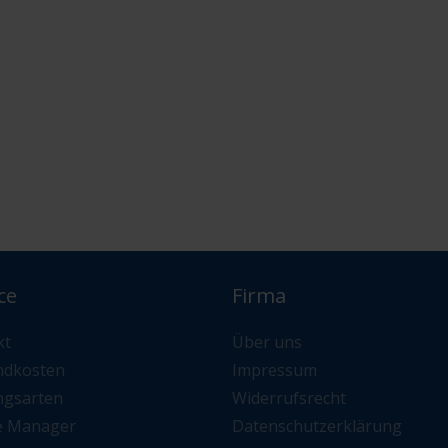
ce
Firma
kt
Über uns
ndkosten
Impressum
ngsarten
Widerrufsrecht
e Manager
Datenschutzerklärung