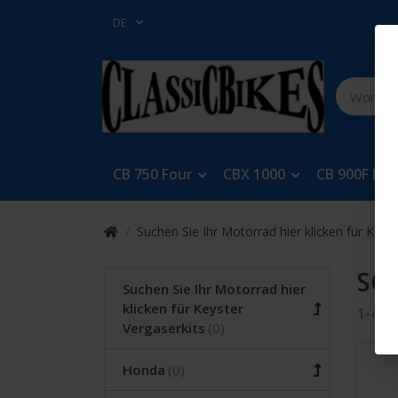
DE
CB 750 Four
CBX 1000
CB 900F Bol
Suchen Sie Ihr Motorrad hier klicken für Keys
SC
Suchen Sie Ihr Motorrad hier
klicken für Keyster
1-4
v
Vergaserkits
Honda