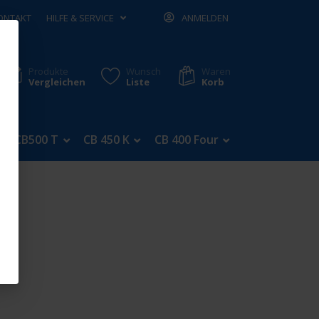
ONTAKT
HILFE & SERVICE
ANMELDEN
Produkte
Wunsch
Waren
Vergleichen
Liste
Korb
CB500 T
CB 450 K
CB 400 Four
CB 350 Four