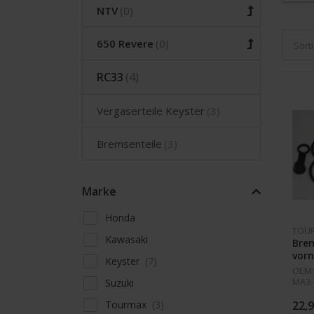
NTV
650 Revere
Sort
RC33
Vergaserteile Keyster
Bremsenteile
Marke
Honda
TOU
Kawasaki
Bre
vor
Keyster
OEM:
MA3-
Suzuki
4513
Tourmax
771 
22,9