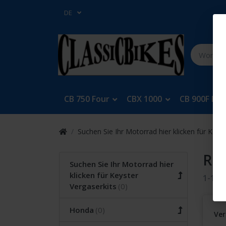
DE
CB 750 Four
CBX 1000
CB 900F Bol
Suchen Sie Ihr Motorrad hier klicken für Keys
RC
Suchen Sie Ihr Motorrad hier
klicken für Keyster
1-10
v
Vergaserkits
Honda
Ver