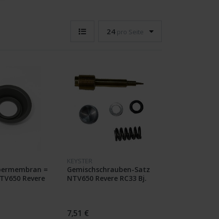
24
pro Seite
KEYSTER
bermembran =
Gemischschrauben-Satz
NTV650 Revere
NTV650 Revere RC33 Bj.
91-94
7,51 €