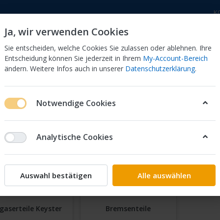
K
Ja, wir verwenden Cookies
Sie entscheiden, welche Cookies Sie zulassen oder ablehnen. Ihre
Entscheidung können Sie jederzeit in Ihrem
My-Account-Bereich
ändern. Weitere Infos auch in unserer
Datenschutzerklärung
.
 Dor
CB 750 KZ 750F Bol Dor
CB 500 Four, 550 Four
Notwendige Cookies
ter Vergaserkits
Honda
NTV
650 Revere
RC33
Analytische Cookies
33
on
10
Auswahl bestätigen
Alle auswählen
gaserteile Keyster
Bremsenteile