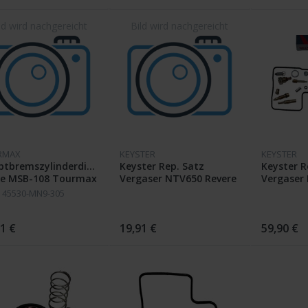
0
GW3-9
RMAX
KEYSTER
KEYSTER
ptbremszylinderdichtsatz
Keyster Rep. Satz
Keyster R
ne MSB-108 Tourmax
Vergaser NTV650 Revere
Vergaser
RC33
RC33 Bj. 
 45530-MN9-305
1 €
19,91 €
59,90 €