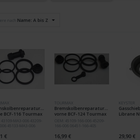
Name: A bis Z
iere nach
RMAX
TOURMAX
KEYSTER
mskolbenreparatursatz
Bremskolbenreparatursatz
Gasschie
ne BCF-116 Tourmax
vorne BCF-124 Tourmax
Librane 
RC33
 43109-MA3-006 43209-
OEM: 45109-166-006 45209-
006 45133-MA3-006
166-006 06451-166-405
9-GW3-980 43353-461-
43353-461-771 43353-MG9-
43353-MG9-006 45132-
006 45133-MA3-006 45139-
1 €
16,99 €
29,90 €