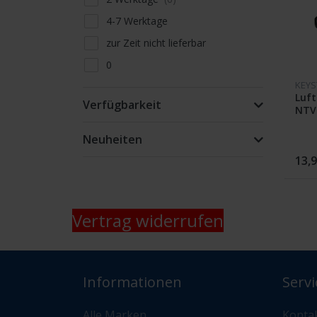
4-7 Werktage
zur Zeit nicht lieferbar
0
KEYS
Lieferfähigkeit telefonisch oder
Luft
per Mail erfragen
Verfügbarkeit
NTV
nur Abholung kein Versand
Neuheiten
13,9
Vertrag widerrufen
Informationen
Servi
Alle Marken
Konta