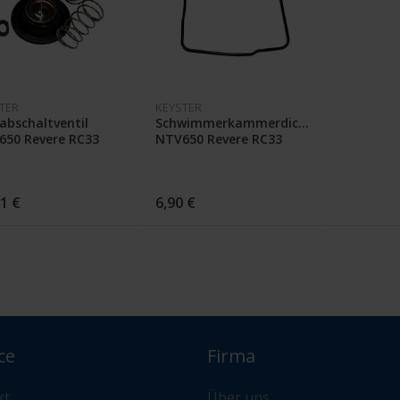
TER
KEYSTER
abschaltventil
Schwimmerkammerdichtung
650 Revere RC33
NTV650 Revere RC33
1 €
6,90 €
ce
Firma
kt
Über uns