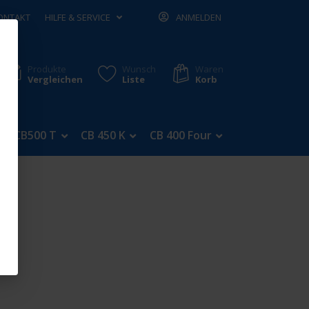
ONTAKT
HILFE & SERVICE
ANMELDEN
Produkte
Wunsch
Waren
Vergleichen
Liste
Korb
CB500 T
CB 450 K
CB 400 Four
CB 350 Four