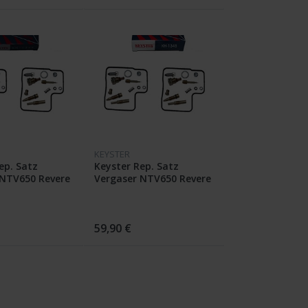
KEYSTER
ep. Satz
Keyster Rep. Satz
 NTV650 Revere
Vergaser NTV650 Revere
91-94
RC33 Bj. 88-90
59,90 €