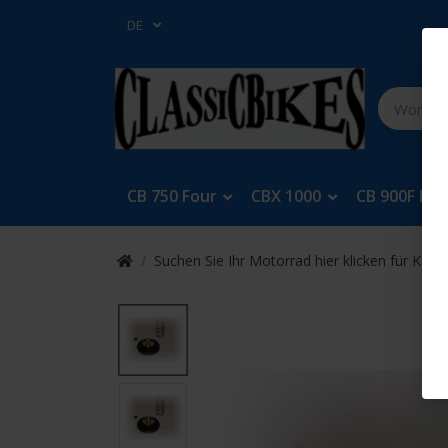
DE
CB 750 Four
CBX 1000
CB 900F Bol
Suchen Sie Ihr Motorrad hier klicken für Keys