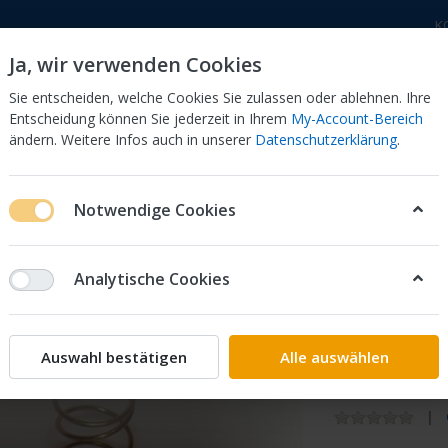
K
Ja, wir verwenden Cookies
Sie entscheiden, welche Cookies Sie zulassen oder ablehnen. Ihre
Entscheidung können Sie jederzeit in Ihrem
My-Account-Bereich
ändern. Weitere Infos auch in unserer
Datenschutzerklärung
.
 Dor
CB 750 KZ 750F Bol Dor
CB 500 Four, 550 Four
Notwendige Cookies
ter Vergaserkits
Honda
CB
400
400 N
Luftabschaltventil
Analytische Cookies
Keyster
Luftabs
Auswahl bestätigen
Alle auswählen
bis 79