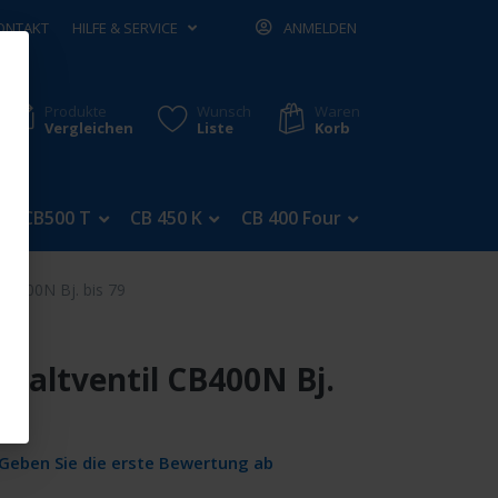
ONTAKT
HILFE & SERVICE
ANMELDEN
Produkte
Wunsch
Waren
Vergleichen
Liste
Korb
CB500 T
CB 450 K
CB 400 Four
CB 350 Four
 CB400N Bj. bis 79
chaltventil CB400N Bj.
Geben Sie die erste Bewertung ab