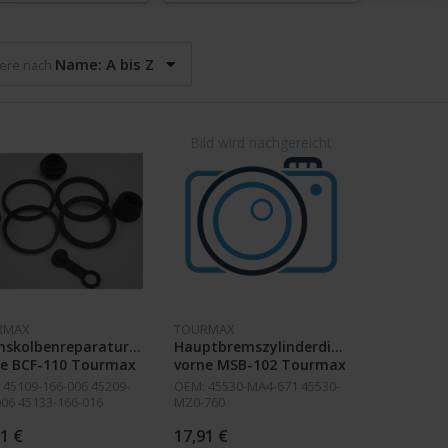
Name: A bis Z
iere nach
RMAX
TOURMAX
mskolbenreparatursatz
Hauptbremszylinderdichtsatz
ne BCF-110 Tourmax
vorne MSB-102 Tourmax
 45109-166-006 45209-
OEM: 45530-MA4-671 45530-
006 45133-166-016
MZ0-760
3-MA3-006
1 €
17,91 €