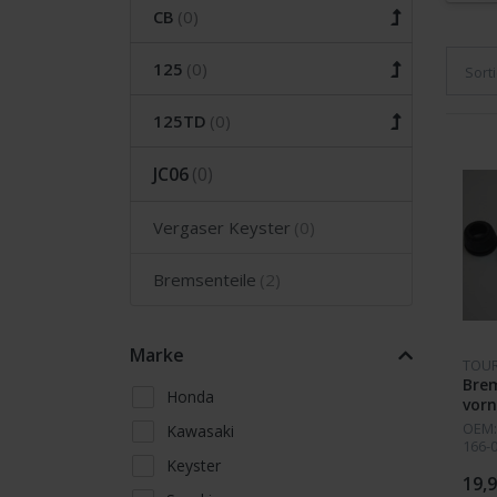
CB
125
Sort
125TD
JC06
Vergaser Keyster
Bremsenteile
Marke
TOU
Bre
Honda
vor
OEM:
Kawasaki
166-
4513
Keyster
19,9