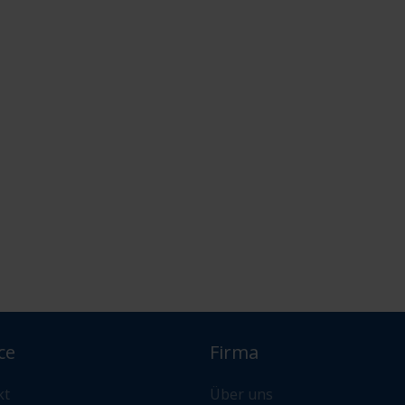
ce
Firma
kt
Über uns