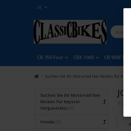
DE
CB 750 Four
CBX 1000
CB 900F Bol
Suchen Sie Ihr Motorrad hier klicken für Keys
JC0
Suchen Sie Ihr Motorrad hier
klicken für Keyster
1-2
v
Vergaserkits
Honda
V