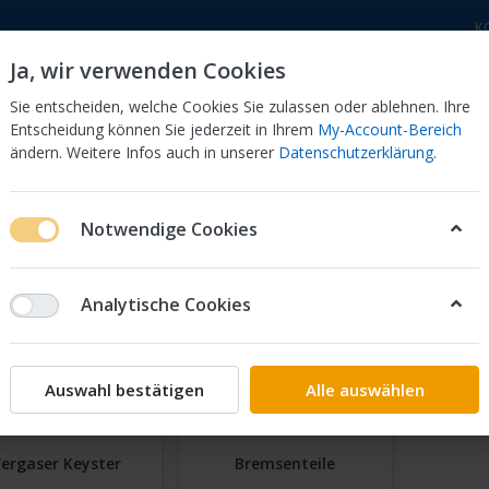
K
Ja, wir verwenden Cookies
Sie entscheiden, welche Cookies Sie zulassen oder ablehnen. Ihre
Entscheidung können Sie jederzeit in Ihrem
My-Account-Bereich
ändern. Weitere Infos auch in unserer
Datenschutzerklärung
.
 Dor
CB 750 KZ 750F Bol Dor
CB 500 Four, 550 Four
Notwendige Cookies
ter Vergaserkits
Honda
CB
125
125TD
JC06
Analytische Cookies
6
on
2
Auswahl bestätigen
Alle auswählen
ergaser Keyster
Bremsenteile