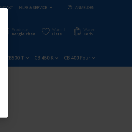
ONTAKT
HILFE & SERVICE
ANMELDEN
Produkte
Wunsch
Waren
Vergleichen
Liste
Korb
CB500 T
CB 450 K
CB 400 Four
CB 350 Four