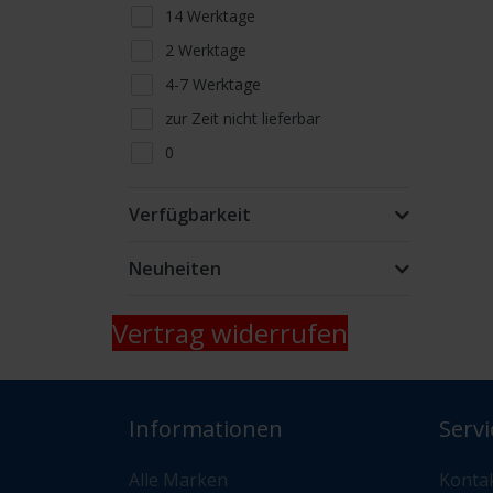
14 Werktage
2 Werktage
4-7 Werktage
zur Zeit nicht lieferbar
0
Lieferfähigkeit telefonisch oder
per Mail erfragen
Verfügbarkeit
nur Abholung kein Versand
Neuheiten
Vertrag widerrufen
Informationen
Servi
Alle Marken
Konta