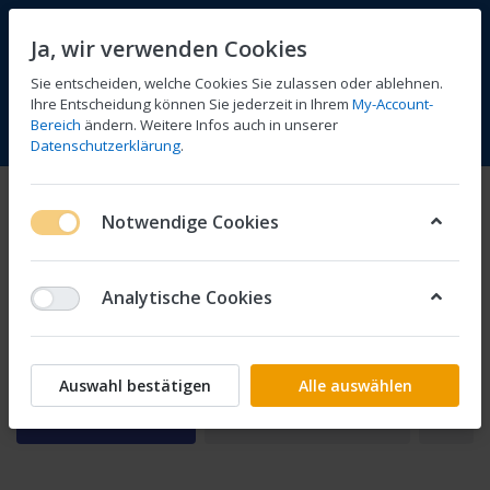
Ja, wir verwenden Cookies
Sie entscheiden, welche Cookies Sie zulassen oder ablehnen.
Ihre Entscheidung können Sie jederzeit in Ihrem
My-Account-
Bereich
ändern. Weitere Infos auch in unserer
Vergleichen
Wunschliste
Warenkorb
Menü
Anmelden
Datenschutzerklärung
.
F Hornet
Notwendige Cookies
1-3
von
3
Analytische Cookies
SC48
Auswahl bestätigen
Alle auswählen
Filtern
Sortieren