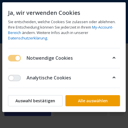
Ja, wir verwenden Cookies
Sie entscheiden, welche Cookies Sie zulassen oder ablehnen.
Ihre Entscheidung können Sie jederzeit in Ihrem
My-Account-
Bereich
ändern. Weitere Infos auch in unserer
Vergleichen
Wunschliste
Warenkorb
Menü
Anmelden
Datenschutzerklärung
.
CX
Notwendige Cookies
1-24
von
27
Analytische Cookies
500
650
Auswahl bestätigen
Alle auswählen
Filtern
Sortieren