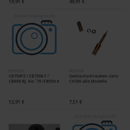
19,91 €
49,91 €
KEYSTER
KEYSTER
CB750F2 / CB750K7 /
Gemischschrauben-Satz
CB650 Bj. bis ´79 /CB550 K
CX500 alle Modelle
/ CX500 Bj. bis ´79 /
CB400N bis ´82 / CB250N
/CB450N
12,91 €
7,51 €
Schwimmerkammerventilsitz