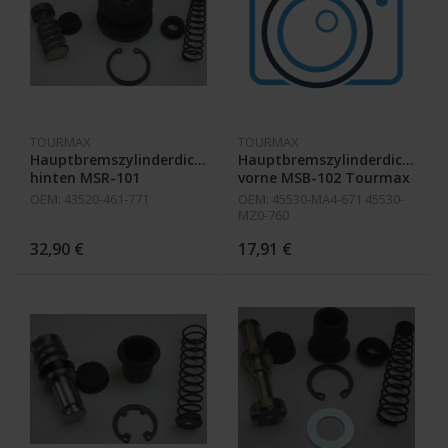
TOURMAX
TOURMAX
Hauptbremszylinderdichtsatz
Hauptbremszylinderdichtsat
hinten MSR-101
vorne MSB-102 Tourmax
Tourmax
OEM: 43520-461-771
OEM: 45530-MA4-671 45530-
MZ0-760
32,90 €
17,91 €