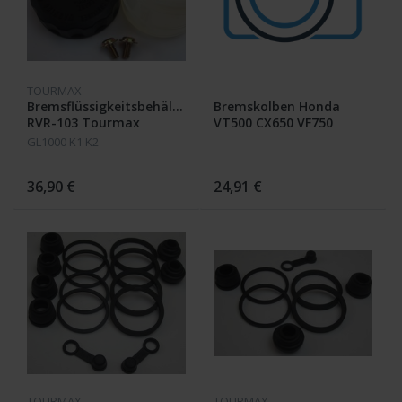
TOURMAX
Bremsflüssigkeitsbehälter
Bremskolben Honda
RVR-103 Tourmax
VT500 CX650 VF750
VF1000 GL1200 BCP-106
GL1000 K1 K2
Tourmax
36,90 €
24,91 €
TOURMAX
TOURMAX