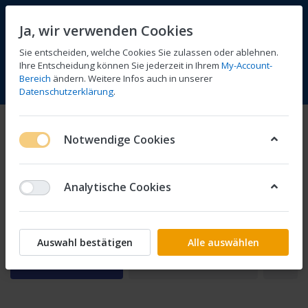
Ja, wir verwenden Cookies
Sie entscheiden, welche Cookies Sie zulassen oder ablehnen.
Ihre Entscheidung können Sie jederzeit in Ihrem
My-Account-
Bereich
ändern. Weitere Infos auch in unserer
Vergleichen
Wunschliste
Warenkorb
Menü
Anmelden
Datenschutzerklärung
.
CB1
Notwendige Cookies
1-6
von
6
Analytische Cookies
Vergaser Keyster
Bremsenteile
Auswahl bestätigen
Alle auswählen
Filtern
Sortieren