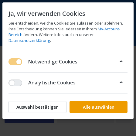
Ja, wir verwenden Cookies
Sie entscheiden, welche Cookies Sie zulassen oder ablehnen.
Ihre Entscheidung können Sie jederzeit in Ihrem
My-Account-
Bereich
ändern. Weitere Infos auch in unserer
Vergleichen
Wunschliste
Warenkorb
Menü
Anmelden
Datenschutzerklärung
.
C Shadow
Notwendige Cookies
1-1
von
1
Analytische Cookies
SC23
Auswahl bestätigen
Alle auswählen
Filtern
Sortieren