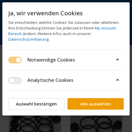
Ja, wir verwenden Cookies
Sie entscheiden, welche Cookies Sie zulassen oder ablehnen.
Ihre Entscheidung können Sie jederzeit in Ihrem
My-Account-
Bereich
ändern. Weitere Infos auch in unserer
Vergleichen
Wunschliste
Warenkorb
Menü
Anmelden
Datenschutzerklärung
.
Bremsenteile
Notwendige Cookies
1-4
von
4
Analytische Cookies
Filtern
Sortieren
Auswahl bestätigen
Alle auswählen