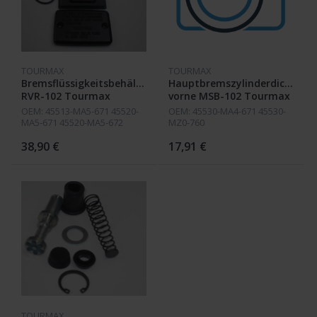
TOURMAX
TOURMAX
Bremsflüssigkeitsbehälter
Hauptbremszylinderdichtsat
RVR-102 Tourmax
vorne MSB-102 Tourmax
OEM: 45513-MA5-671 45520-
OEM: 45530-MA4-671 45530-
MA5-671 45520-MA5-672
MZ0-760
45511-MA5-671 45516-166-
006
38,90 €
17,91 €
TOURMAX