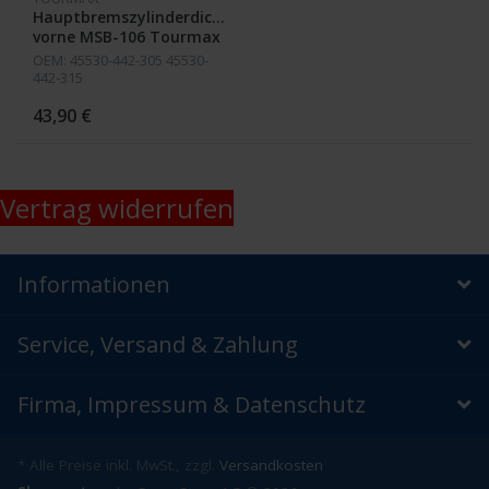
Hauptbremszylinderdichtsatz
vorne MSB-106 Tourmax
CB400T
OEM: 45530-442-305 45530-
442-315
43,90 €
Vertrag widerrufen
Informationen
Service, Versand & Zahlung
Firma, Impressum & Datenschutz
* Alle Preise inkl. MwSt., zzgl.
Versandkosten