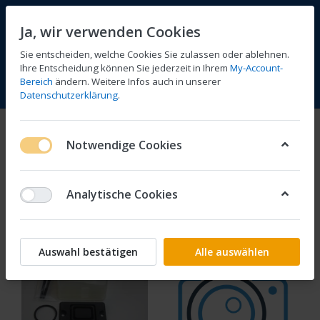
Ja, wir verwenden Cookies
Sie entscheiden, welche Cookies Sie zulassen oder ablehnen.
Ihre Entscheidung können Sie jederzeit in Ihrem
My-Account-
Bereich
ändern. Weitere Infos auch in unserer
Vergleichen
Wunschliste
Warenkorb
Menü
Anmelden
Datenschutzerklärung
.
Bremsenteile
Notwendige Cookies
1-3
von
3
Analytische Cookies
Filtern
Sortieren
Auswahl bestätigen
Alle auswählen