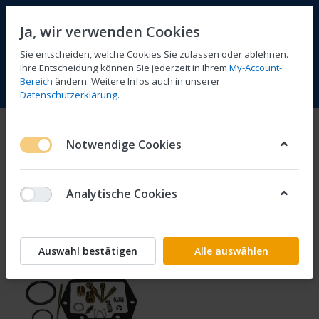
Ja, wir verwenden Cookies
Sie entscheiden, welche Cookies Sie zulassen oder ablehnen.
Ihre Entscheidung können Sie jederzeit in Ihrem
My-Account-
Bereich
ändern. Weitere Infos auch in unserer
Vergleichen
Wunschliste
Warenkorb
Menü
Anmelden
Datenschutzerklärung
.
90
Notwendige Cookies
1-1
von
1
Analytische Cookies
Filtern
Sortieren
Auswahl bestätigen
Alle auswählen