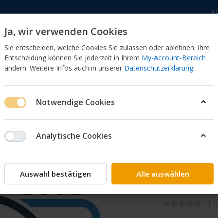
K
Ja, wir verwenden Cookies
Sie entscheiden, welche Cookies Sie zulassen oder ablehnen. Ihre
Entscheidung können Sie jederzeit in Ihrem
My-Account-Bereich
ändern. Weitere Infos auch in unserer
Datenschutzerklärung
.
 Dor
CB 750 KZ 750F Bol Dor
CB 500 Four, 550 Four
Notwendige Cookies
 COWL*NH436 08F71-MKN-D50ZA
Analytische Cookies
Honda
KIT,UN
Auswahl bestätigen
Alle auswählen
08F71-