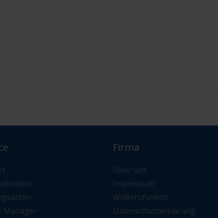
ce
Firma
kt
Über uns
ndkosten
Impressum
ngsarten
Widerrufsrecht
e Manager
Datenschutzerklärung