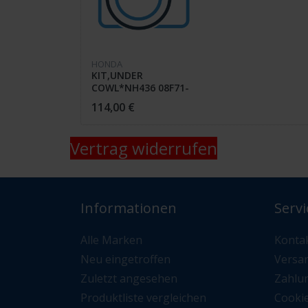
HONDA
KIT,UNDER
COWL*NH436 08F71-
MKN-D50ZA
114,00 €
Vertrag widerrufen
Informationen
Servi
Alle Marken
Konta
Neu eingetroffen
Versa
Zuletzt angesehen
Zahlu
Produktliste vergleichen
Cooki