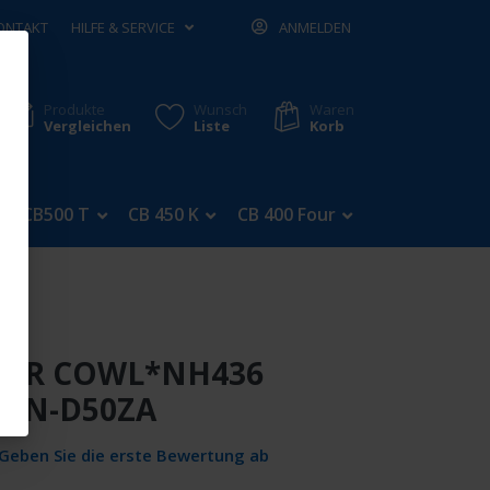
ONTAKT
HILFE & SERVICE
ANMELDEN
Produkte
Wunsch
Waren
Vergleichen
Liste
Korb
CB500 T
CB 450 K
CB 400 Four
CB 350 Four
DER COWL*NH436
MKN-D50ZA
Geben Sie die erste Bewertung ab