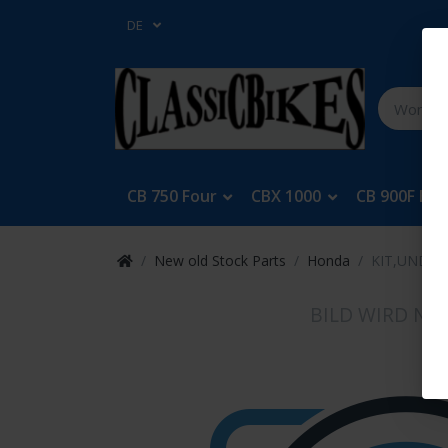
DE
CB 750 Four
CBX 1000
CB 900F Bol
New old Stock Parts
Honda
KIT,UNDER