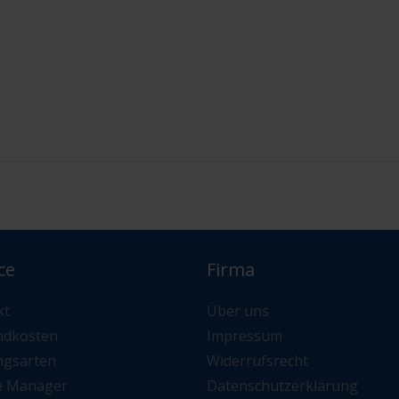
ce
Firma
kt
Über uns
ndkosten
Impressum
ngsarten
Widerrufsrecht
e Manager
Datenschutzerklärung