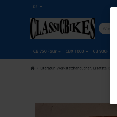
DE
CB 750 Four
CBX 1000
CB 900F Bol
Literatur, Werkstatthandücher, Ersatzteilisten