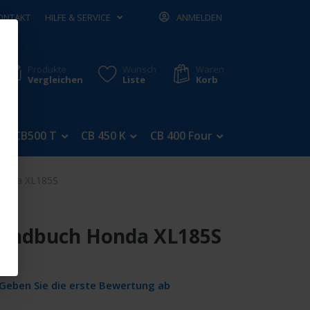
ONTAKT
HILFE & SERVICE
ANMELDEN
Produkte
Wunsch
Waren
Vergleichen
Liste
Korb
CB500 T
CB 450 K
CB 400 Four
CB 350 Four
Honda XL185S
andbuch Honda XL185S
Geben Sie die erste Bewertung ab