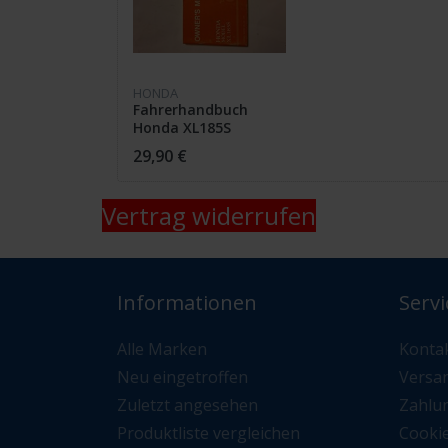
HONDA
Fahrerhandbuch
Honda XL185S
29,90 €
Vertrag widerrufen
Informationen
Servi
Alle Marken
Konta
Neu eingetroffen
Versa
Zuletzt angesehen
Zahlu
Produktliste vergleichen
Cooki