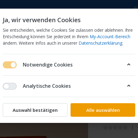
K
Ja, wir verwenden Cookies
Sie entscheiden, welche Cookies Sie zulassen oder ablehnen. Ihre
Entscheidung können Sie jederzeit in Ihrem
My-Account-Bereich
ändern. Weitere Infos auch in unserer
Datenschutzerklärung
.
 Dor
CB 750 KZ 750F Bol Dor
CB 500 Four, 550 Four
Notwendige Cookies
Fahrerhandbuch Owners Manual bis 450ccm
Fahrerhandbuch 
Analytische Cookies
Honda
Fahrerh
Auswahl bestätigen
Alle auswählen
1978