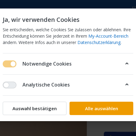
K
Ja, wir verwenden Cookies
Sie entscheiden, welche Cookies Sie zulassen oder ablehnen. Ihre
Entscheidung können Sie jederzeit in Ihrem
My-Account-Bereich
ändern. Weitere Infos auch in unserer
Datenschutzerklärung
.
 Dor
CB 750 KZ 750F Bol Dor
CB 500 Four, 550 Four
Notwendige Cookies
Fahrerhandbuch Owners Manual bis 450ccm
Fahrerhandbuch 
Analytische Cookies
Honda
Fahrerh
Auswahl bestätigen
Alle auswählen