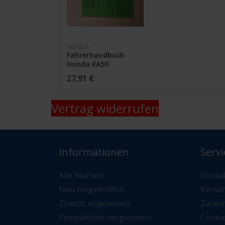
HONDA
Fahrerhandbuch
Honda PA50
27,91 €
Vertrag widerrufen
Informationen
Servi
Alle Marken
Konta
Neu eingetroffen
Versa
Zuletzt angesehen
Zahlu
Produktliste vergleichen
Cooki