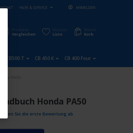
ONTAKT
HILFE & SERVICE
ANMELDEN
Produkte
Wunsch
Waren
Vergleichen
Liste
Korb
CB500 T
CB 450 K
CB 400 Four
CB 350 Four
Honda PA50
andbuch Honda PA50
Geben Sie die erste Bewertung ab