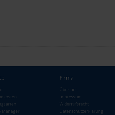
ce
Firma
kt
Über uns
ndkosten
Impressum
ngsarten
Widerrufsrecht
e Manager
Datenschutzerklärung