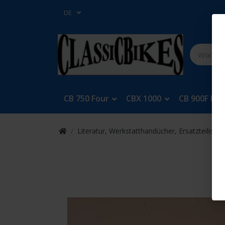
DE
CB 750 Four
CBX 1000
CB 900F Bol
Literatur, Werkstatthandücher, Ersatzteilisten