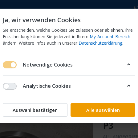
K
Ja, wir verwenden Cookies
Sie entscheiden, welche Cookies Sie zulassen oder ablehnen. Ihre
Entscheidung können Sie jederzeit in Ihrem
My-Account-Bereich
ändern. Weitere Infos auch in unserer
Datenschutzerklärung
.
 Dor
CB 750 KZ 750F Bol Dor
CB 500 Four, 550 Four
Notwendige Cookies
CHTMASCHINE 11631-404-000 CB 550 K3 / K4 / P3
Analytische Cookies
Honda
DECKEL
Auswahl bestätigen
Alle auswählen
11631-40
P3
ALU ANGEGRIF