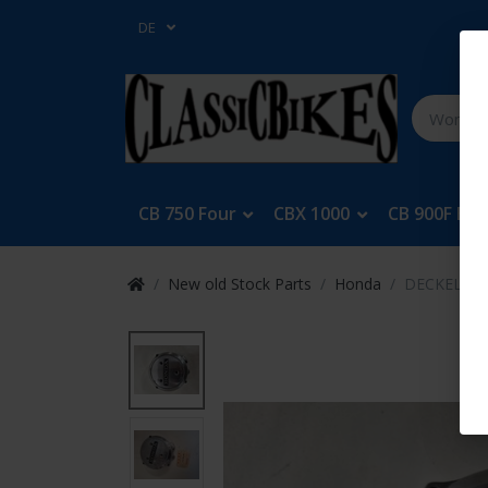
DE
CB 750 Four
CBX 1000
CB 900F Bol
New old Stock Parts
Honda
DECKEL, LI