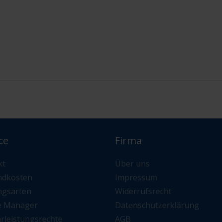
ce
Firma
kt
Über uns
ndkosten
Impressum
ngsarten
Widerrufsrecht
e Manager
Datenschutzerklärung
rleistungsrechte
AGB