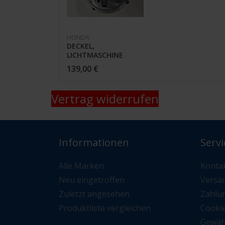
HONDA
DECKEL,
LICHTMASCHINE
11631-404-000 CB 550
139,00 €
K3 / K4 / P3
Vertrag widerrufen
Informationen
Servi
Alle Marken
Konta
Neu eingetroffen
Versa
Zuletzt angesehen
Zahlu
Produktliste vergleichen
Cooki
Gewäh