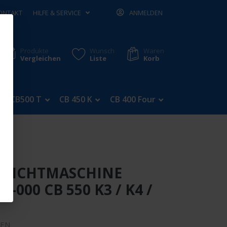
ONTAKT
HILFE & SERVICE
ANMELDEN
Produkte
Wunsch
Waren
Vergleichen
Liste
Korb
CB500 T
CB 450 K
CB 400 Four
CB 350 Four
, LICHTMASCHINE
4-000 CB 550 K3 / K4 /
FEN